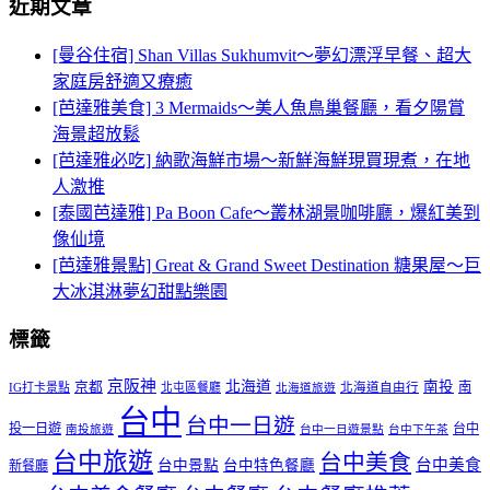
近期文章
[曼谷住宿] Shan Villas Sukhumvit～夢幻漂浮早餐、超大
家庭房舒適又療癒
[芭達雅美食] 3 Mermaids～美人魚鳥巢餐廳，看夕陽賞
海景超放鬆
[芭達雅必吃] 納歌海鮮市場～新鮮海鮮現買現煮，在地
人激推
[泰國芭達雅] Pa Boon Cafe～叢林湖景咖啡廳，爆紅美到
像仙境
[芭達雅景點] Great & Grand Sweet Destination 糖果屋～巨
大冰淇淋夢幻甜點樂園
標籤
京阪神
北海道
南投
京都
南
IG打卡景點
北屯區餐廳
北海道自由行
北海道旅遊
台中
台中一日遊
投一日遊
台中
南投旅遊
台中一日遊景點
台中下午茶
台中旅遊
台中美食
台中美食
台中景點
台中特色餐廳
新餐廳