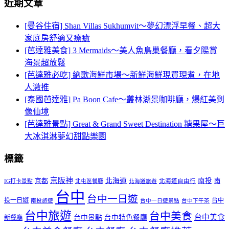
近期文章
[曼谷住宿] Shan Villas Sukhumvit～夢幻漂浮早餐、超大
家庭房舒適又療癒
[芭達雅美食] 3 Mermaids～美人魚鳥巢餐廳，看夕陽賞
海景超放鬆
[芭達雅必吃] 納歌海鮮市場～新鮮海鮮現買現煮，在地
人激推
[泰國芭達雅] Pa Boon Cafe～叢林湖景咖啡廳，爆紅美到
像仙境
[芭達雅景點] Great & Grand Sweet Destination 糖果屋～巨
大冰淇淋夢幻甜點樂園
標籤
京阪神
北海道
南投
京都
南
IG打卡景點
北屯區餐廳
北海道自由行
北海道旅遊
台中
台中一日遊
投一日遊
台中
南投旅遊
台中一日遊景點
台中下午茶
台中旅遊
台中美食
台中美食
台中景點
台中特色餐廳
新餐廳