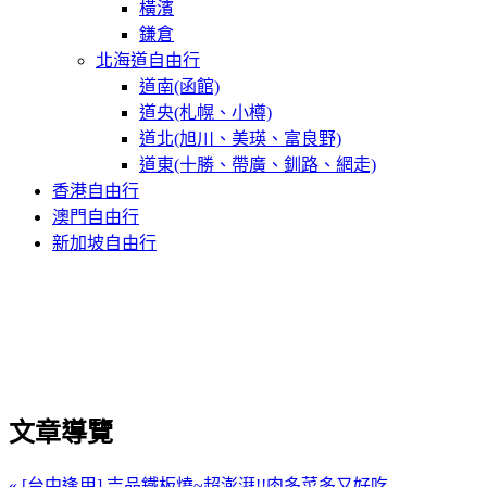
橫濱
鎌倉
北海道自由行
道南(函館)
道央(札幌、小樽)
道北(旭川、美瑛、富良野)
道東(十勝、帶廣、釧路、網走)
香港自由行
澳門自由行
新加坡自由行
文章導覽
« [台中逢甲] 吉品鐵板燒~超澎湃!!肉多菜多又好吃