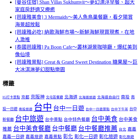
[曼谷住宿] Shan Villas Sukhumvit～夢幻漂浮早餐、超大
家庭房舒適又療癒
[芭達雅美食] 3 Mermaids～美人魚鳥巢餐廳，看夕陽賞
海景超放鬆
[芭達雅必吃] 納歌海鮮市場～新鮮海鮮現買現煮，在地
人激推
[泰國芭達雅] Pa Boon Cafe～叢林湖景咖啡廳，爆紅美到
像仙境
[芭達雅景點] Great & Grand Sweet Destination 糖果屋～巨
大冰淇淋夢幻甜點樂園
標籤
京阪神
北海道
南投
京都
南
IG打卡景點
北屯區餐廳
北海道自由行
北海道旅遊
台中
台中一日遊
投一日遊
台中
南投旅遊
台中一日遊景點
台中下午茶
台中旅遊
台中美食
台中美食
台中景點
台中特色餐廳
新餐廳
台中美食餐廳
台中餐廳
台中餐廳推薦
推薦
嘉義
台北
彰化
彰化一日遊
彰化旅遊
嘉義一日遊
嘉義旅遊
嘉義景點
彰化旅遊