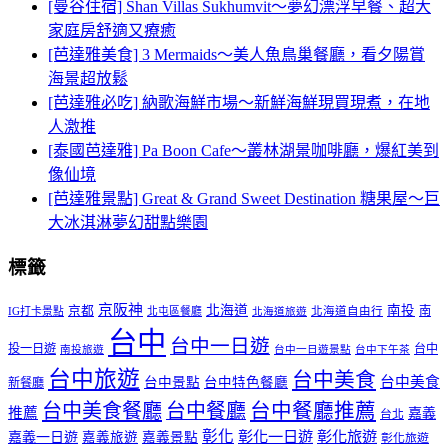
[曼谷住宿] Shan Villas Sukhumvit～夢幻漂浮早餐、超大
家庭房舒適又療癒
[芭達雅美食] 3 Mermaids～美人魚鳥巢餐廳，看夕陽賞
海景超放鬆
[芭達雅必吃] 納歌海鮮市場～新鮮海鮮現買現煮，在地
人激推
[泰國芭達雅] Pa Boon Cafe～叢林湖景咖啡廳，爆紅美到
像仙境
[芭達雅景點] Great & Grand Sweet Destination 糖果屋～巨
大冰淇淋夢幻甜點樂園
標籤
京阪神
北海道
南投
京都
南
IG打卡景點
北屯區餐廳
北海道自由行
北海道旅遊
台中
台中一日遊
投一日遊
台中
南投旅遊
台中一日遊景點
台中下午茶
台中旅遊
台中美食
台中美食
台中景點
台中特色餐廳
新餐廳
台中美食餐廳
台中餐廳
台中餐廳推薦
推薦
嘉義
台北
彰化
彰化一日遊
彰化旅遊
嘉義一日遊
嘉義旅遊
嘉義景點
彰化旅遊