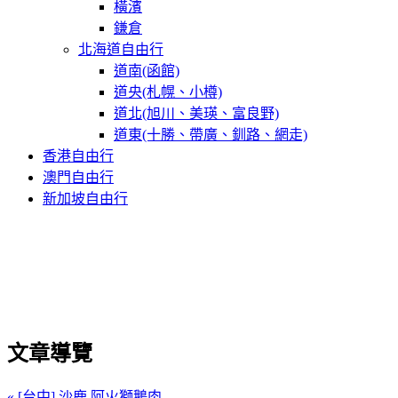
橫濱
鎌倉
北海道自由行
道南(函館)
道央(札幌、小樽)
道北(旭川、美瑛、富良野)
道東(十勝、帶廣、釧路、網走)
香港自由行
澳門自由行
新加坡自由行
文章導覽
« [台中] 沙鹿 阿火獅鵝肉