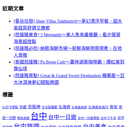
近期文章
[曼谷住宿] Shan Villas Sukhumvit～夢幻漂浮早餐、超大
家庭房舒適又療癒
[芭達雅美食] 3 Mermaids～美人魚鳥巢餐廳，看夕陽賞
海景超放鬆
[芭達雅必吃] 納歌海鮮市場～新鮮海鮮現買現煮，在地
人激推
[泰國芭達雅] Pa Boon Cafe～叢林湖景咖啡廳，爆紅美到
像仙境
[芭達雅景點] Great & Grand Sweet Destination 糖果屋～巨
大冰淇淋夢幻甜點樂園
標籤
京阪神
北海道
南投
京都
南
IG打卡景點
北屯區餐廳
北海道自由行
北海道旅遊
台中
台中一日遊
投一日遊
台中
南投旅遊
台中一日遊景點
台中下午茶
台中旅遊
台中美食