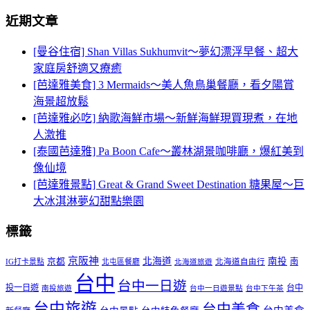
近期文章
[曼谷住宿] Shan Villas Sukhumvit～夢幻漂浮早餐、超大
家庭房舒適又療癒
[芭達雅美食] 3 Mermaids～美人魚鳥巢餐廳，看夕陽賞
海景超放鬆
[芭達雅必吃] 納歌海鮮市場～新鮮海鮮現買現煮，在地
人激推
[泰國芭達雅] Pa Boon Cafe～叢林湖景咖啡廳，爆紅美到
像仙境
[芭達雅景點] Great & Grand Sweet Destination 糖果屋～巨
大冰淇淋夢幻甜點樂園
標籤
京阪神
北海道
南投
京都
南
IG打卡景點
北屯區餐廳
北海道自由行
北海道旅遊
台中
台中一日遊
投一日遊
台中
南投旅遊
台中一日遊景點
台中下午茶
台中旅遊
台中美食