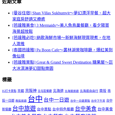
近期文章
[曼谷住宿] Shan Villas Sukhumvit～夢幻漂浮早餐、超大
家庭房舒適又療癒
[芭達雅美食] 3 Mermaids～美人魚鳥巢餐廳，看夕陽賞
海景超放鬆
[芭達雅必吃] 納歌海鮮市場～新鮮海鮮現買現煮，在地
人激推
[泰國芭達雅] Pa Boon Cafe～叢林湖景咖啡廳，爆紅美到
像仙境
[芭達雅景點] Great & Grand Sweet Destination 糖果屋～巨
大冰淇淋夢幻甜點樂園
標籤
京阪神
北海道
南投
京都
南
IG打卡景點
北屯區餐廳
北海道自由行
北海道旅遊
台中
台中一日遊
投一日遊
台中
南投旅遊
台中一日遊景點
台中下午茶
台中旅遊
台中美食
台中美食
台中景點
台中特色餐廳
新餐廳