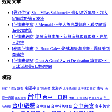
近期文章
[曼谷住宿] Shan Villas Sukhumvit～夢幻漂浮早餐、超大
家庭房舒適又療癒
[芭達雅美食] 3 Mermaids～美人魚鳥巢餐廳，看夕陽賞
海景超放鬆
[芭達雅必吃] 納歌海鮮市場～新鮮海鮮現買現煮，在地
人激推
[泰國芭達雅] Pa Boon Cafe～叢林湖景咖啡廳，爆紅美到
像仙境
[芭達雅景點] Great & Grand Sweet Destination 糖果屋～巨
大冰淇淋夢幻甜點樂園
標籤
京阪神
北海道
南投
京都
南
IG打卡景點
北屯區餐廳
北海道自由行
北海道旅遊
台中
台中一日遊
投一日遊
台中
南投旅遊
台中一日遊景點
台中下午茶
台中旅遊
台中美食
台中美食
台中景點
台中特色餐廳
新餐廳