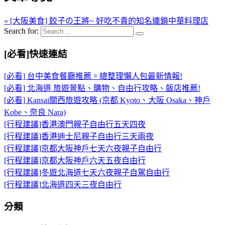
« [大阪美食] 餃子の王將~ 好吃不貴的知名連鎖中華料理店
Search for:
[必看]快速連結
[必看] 台中美食餐廳推薦。總整理懶人包最新情報!
[必看] 北海道 旅遊景點、購物、自由行攻略、飯店推薦!
[必看] Kansai關西旅遊攻略 (京都 Kyoto、大阪 Osaka、神戶
Kobe、奈良 Nara)
[行程建議]香港澳門親子自由行五天四夜
[行程建議]香港迪士尼親子自由行三天兩夜
[行程建議]京都大阪神戶七天六夜親子自由行
[行程建議]京都大阪神戶六天五夜自由行
[行程建議]冬遊北海道七天六夜親子自駕自由行
[行程建議]北海道四天三夜自由行
分類