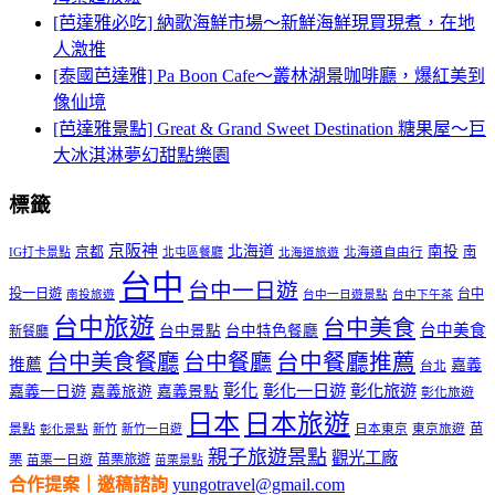
[芭達雅必吃] 納歌海鮮市場～新鮮海鮮現買現煮，在地
人激推
[泰國芭達雅] Pa Boon Cafe～叢林湖景咖啡廳，爆紅美到
像仙境
[芭達雅景點] Great & Grand Sweet Destination 糖果屋～巨
大冰淇淋夢幻甜點樂園
標籤
京阪神
北海道
南投
京都
南
IG打卡景點
北屯區餐廳
北海道自由行
北海道旅遊
台中
台中一日遊
投一日遊
台中
南投旅遊
台中一日遊景點
台中下午茶
台中旅遊
台中美食
台中美食
台中景點
台中特色餐廳
新餐廳
台中美食餐廳
台中餐廳
台中餐廳推薦
推薦
嘉義
台北
彰化
彰化一日遊
彰化旅遊
嘉義一日遊
嘉義旅遊
嘉義景點
彰化旅遊
日本
日本旅遊
景點
苗
新竹
新竹一日遊
日本東京
東京旅遊
彰化景點
親子旅遊景點
觀光工廠
栗
苗栗旅遊
苗栗一日遊
苗栗景點
合作提案｜邀稿諮詢
yungotravel@gmail.com