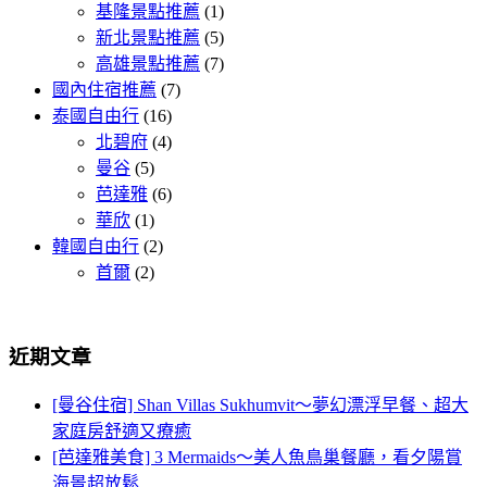
基隆景點推薦
(1)
新北景點推薦
(5)
高雄景點推薦
(7)
國內住宿推薦
(7)
泰國自由行
(16)
北碧府
(4)
曼谷
(5)
芭達雅
(6)
華欣
(1)
韓國自由行
(2)
首爾
(2)
近期文章
[曼谷住宿] Shan Villas Sukhumvit～夢幻漂浮早餐、超大
家庭房舒適又療癒
[芭達雅美食] 3 Mermaids～美人魚鳥巢餐廳，看夕陽賞
海景超放鬆