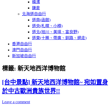
橫濱
鎌倉
北海道自由行
道南(函館)
道央(札幌、小樽)
道北(旭川、美瑛、富良野)
道東(十勝、帶廣、釧路、網走)
香港自由行
澳門自由行
新加坡自由行
標籤:
新天地西洋博物館
[台中景點] 新天地西洋博物館~ 宛如置身
於中古歐洲貴族世界!!
Leave a comment