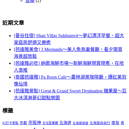
首爾
(2)
近期文章
[曼谷住宿] Shan Villas Sukhumvit～夢幻漂浮早餐、超大
家庭房舒適又療癒
[芭達雅美食] 3 Mermaids～美人魚鳥巢餐廳，看夕陽賞
海景超放鬆
[芭達雅必吃] 納歌海鮮市場～新鮮海鮮現買現煮，在地
人激推
[泰國芭達雅] Pa Boon Cafe～叢林湖景咖啡廳，爆紅美到
像仙境
[芭達雅景點] Great & Grand Sweet Destination 糖果屋～巨
大冰淇淋夢幻甜點樂園
標籤
京阪神
北海道
南投
京都
南
IG打卡景點
北屯區餐廳
北海道自由行
北海道旅遊