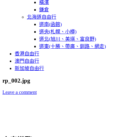
橫濱
鎌倉
北海道自由行
道南(函館)
道央(札幌、小樽)
道北(旭川、美瑛、富良野)
道東(十勝、帶廣、釧路、網走)
香港自由行
澳門自由行
新加坡自由行
rp_002.jpg
Leave a comment