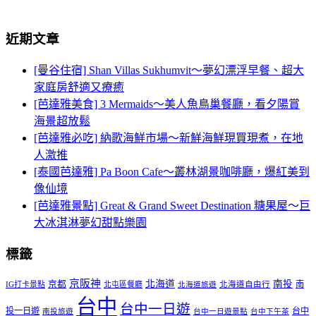
近期文章
[曼谷住宿] Shan Villas Sukhumvit～夢幻漂浮早餐、超大
家庭房舒適又療癒
[芭達雅美食] 3 Mermaids～美人魚鳥巢餐廳，看夕陽賞
海景超放鬆
[芭達雅必吃] 納歌海鮮市場～新鮮海鮮現買現煮，在地
人激推
[泰國芭達雅] Pa Boon Cafe～叢林湖景咖啡廳，爆紅美到
像仙境
[芭達雅景點] Great & Grand Sweet Destination 糖果屋～巨
大冰淇淋夢幻甜點樂園
標籤
京阪神
北海道
南投
京都
南
IG打卡景點
北屯區餐廳
北海道自由行
北海道旅遊
台中
台中一日遊
投一日遊
台中
南投旅遊
台中一日遊景點
台中下午茶