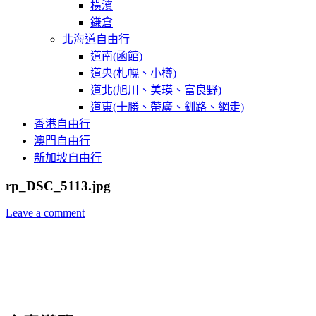
橫濱
鎌倉
北海道自由行
道南(函館)
道央(札幌、小樽)
道北(旭川、美瑛、富良野)
道東(十勝、帶廣、釧路、網走)
香港自由行
澳門自由行
新加坡自由行
rp_DSC_5113.jpg
Leave a comment