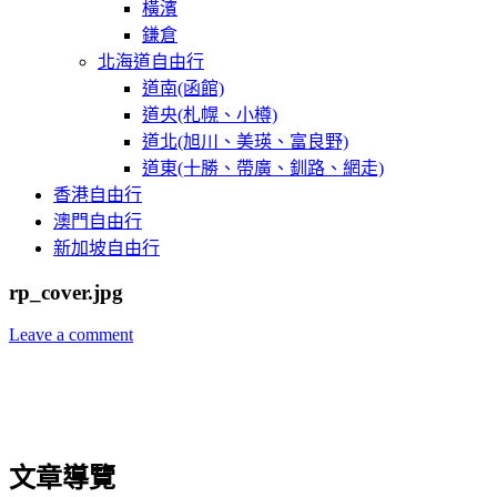
橫濱
鎌倉
北海道自由行
道南(函館)
道央(札幌、小樽)
道北(旭川、美瑛、富良野)
道東(十勝、帶廣、釧路、網走)
香港自由行
澳門自由行
新加坡自由行
rp_cover.jpg
Leave a comment
文章導覽