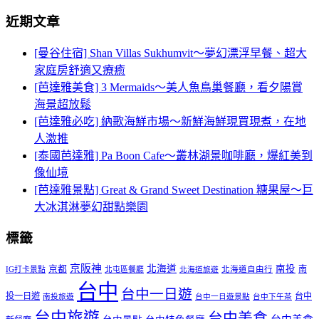
近期文章
[曼谷住宿] Shan Villas Sukhumvit～夢幻漂浮早餐、超大
家庭房舒適又療癒
[芭達雅美食] 3 Mermaids～美人魚鳥巢餐廳，看夕陽賞
海景超放鬆
[芭達雅必吃] 納歌海鮮市場～新鮮海鮮現買現煮，在地
人激推
[泰國芭達雅] Pa Boon Cafe～叢林湖景咖啡廳，爆紅美到
像仙境
[芭達雅景點] Great & Grand Sweet Destination 糖果屋～巨
大冰淇淋夢幻甜點樂園
標籤
京阪神
北海道
南投
京都
南
IG打卡景點
北屯區餐廳
北海道自由行
北海道旅遊
台中
台中一日遊
投一日遊
台中
南投旅遊
台中一日遊景點
台中下午茶
台中旅遊
台中美食