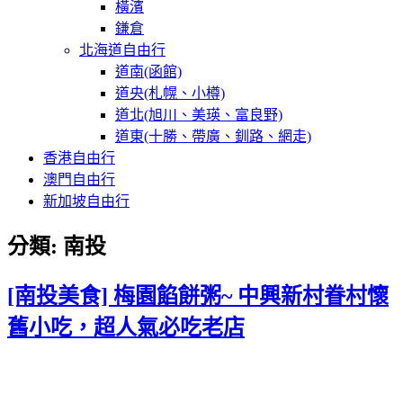
橫濱
鎌倉
北海道自由行
道南(函館)
道央(札幌、小樽)
道北(旭川、美瑛、富良野)
道東(十勝、帶廣、釧路、網走)
香港自由行
澳門自由行
新加坡自由行
分類:
南投
[南投美食] 梅園餡餅粥~ 中興新村眷村懷
舊小吃，超人氣必吃老店