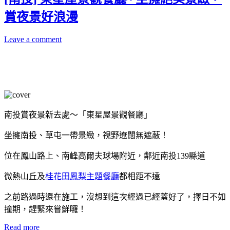
賞夜景好浪漫
Leave a comment
南投賞夜景新去處～「東星屋景觀餐廳」
坐擁南投、草屯一帶景緻，視野遼闊無遮蔽！
位在鳳山路上、南峰高爾夫球場附近，鄰近南投139縣道
微熱山丘及
桂花田鳳梨主題餐廳
都相距不遠
之前路過時還在施工，沒想到這次經過已經蓋好了，擇日不如
撞期，趕緊來嘗鮮囉！
Read more