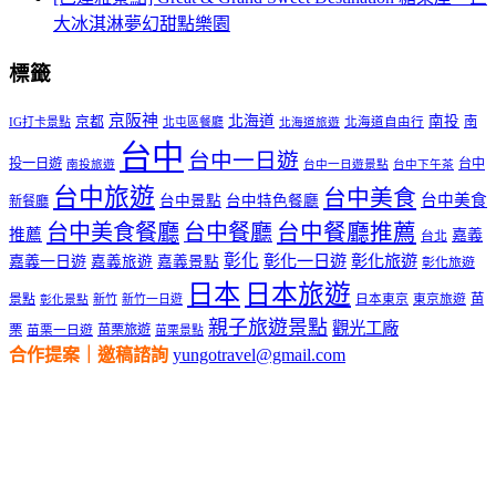
大冰淇淋夢幻甜點樂園
標籤
京阪神
北海道
南投
京都
南
IG打卡景點
北屯區餐廳
北海道自由行
北海道旅遊
台中
台中一日遊
投一日遊
台中
南投旅遊
台中一日遊景點
台中下午茶
台中旅遊
台中美食
台中美食
台中景點
台中特色餐廳
新餐廳
台中美食餐廳
台中餐廳
台中餐廳推薦
推薦
嘉義
台北
彰化
彰化一日遊
彰化旅遊
嘉義一日遊
嘉義旅遊
嘉義景點
彰化旅遊
日本
日本旅遊
景點
苗
新竹
新竹一日遊
日本東京
東京旅遊
彰化景點
親子旅遊景點
觀光工廠
栗
苗栗旅遊
苗栗一日遊
苗栗景點
合作提案｜邀稿諮詢
yungotravel@gmail.com