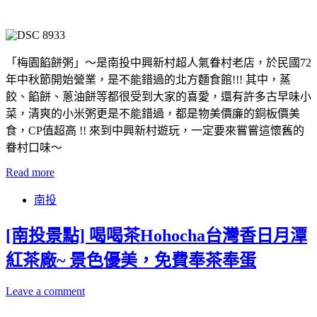
「梅園餡餅粥」～是南投中興新村超人氣眷村老店，於民國72
年中秋節開始營業，是不能錯過的北方麵食館!!! 其中，蒸
餃、餡餅、蔥油餅等都很受到大家的喜愛，還有許多古早味小
菜，清爽的小米粥更是不能錯過，都是物美價廉的銅板價美
食，CP值超高 !! 來到中興新村遊玩，一定要來嘗嘗這懷舊的
眷村口味～
Read more
南投
[南投景點] 喝喝茶Hohocha台灣香日月潭
紅茶廠~ 景色優美，免費奉茶奉蛋
Leave a comment