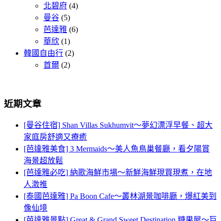
北碧府
(4)
曼谷
(5)
芭達雅
(6)
華欣
(1)
韓國自由行
(2)
首爾
(2)
近期文章
[曼谷住宿] Shan Villas Sukhumvit～夢幻漂浮早餐、超大
家庭房舒適又療癒
[芭達雅美食] 3 Mermaids～美人魚鳥巢餐廳，看夕陽賞
海景超放鬆
[芭達雅必吃] 納歌海鮮市場～新鮮海鮮現買現煮，在地
人激推
[泰國芭達雅] Pa Boon Cafe～叢林湖景咖啡廳，爆紅美到
像仙境
[芭達雅景點] Great & Grand Sweet Destination 糖果屋～巨