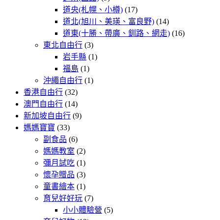
道央(札幌、小樽)
(17)
道北(旭川、美瑛、富良野)
(14)
道東(十勝、帶廣、釧路、網走)
(16)
東北自由行
(3)
岩手縣
(1)
福島
(1)
沖繩自由行
(1)
香港自由行
(32)
澳門自由行
(14)
新加坡自由行
(9)
媽媽寶寶
(33)
副食品
(6)
媽媽教室
(2)
彌月試吃
(1)
懷孕贈品
(3)
童書繪本
(1)
育兒好好玩
(7)
小小體驗營
(5)