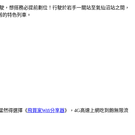
行駛，想搭務必提前劃位！行駛於岩手一關站至氣仙沼站之間，
搭的特色列車。
器當然得選擇《
飛買家Wifi分享器
》，4G高速上網吃到飽無限流