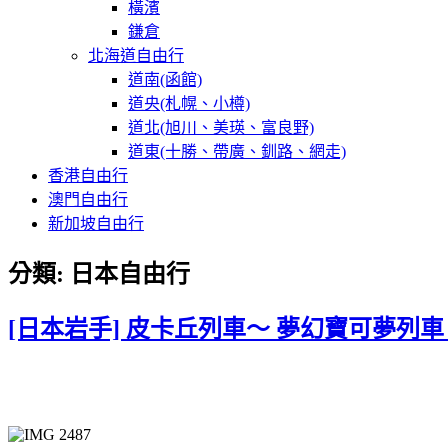
橫濱
鎌倉
北海道自由行
道南(函館)
道央(札幌、小樽)
道北(旭川、美瑛、富良野)
道東(十勝、帶廣、釧路、網走)
香港自由行
澳門自由行
新加坡自由行
分類:
日本自由行
[日本岩手] 皮卡丘列車～ 夢幻寶可夢列