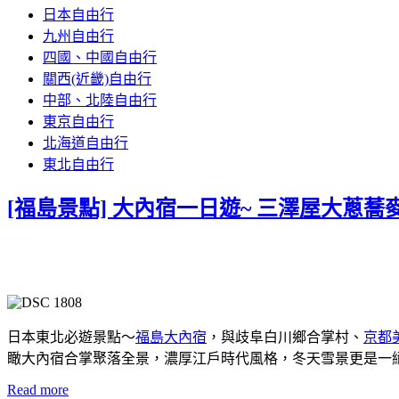
日本自由行
九州自由行
四國、中國自由行
關西(近畿)自由行
中部、北陸自由行
東京自由行
北海道自由行
東北自由行
[福島景點] 大內宿一日遊~ 三澤屋大蔥
日本東北必遊景點～
福島大內宿
，與歧阜白川鄉合掌村、
京都
瞰大內宿合掌聚落全景，濃厚江戶時代風格，冬天雪景更是一絕!
Read more