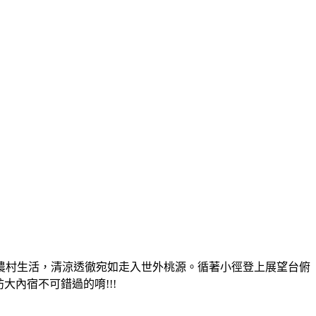
農村生活，清涼透徹宛如走入世外桃源。循著小徑登上展望台俯
內宿不可錯過的唷!!!