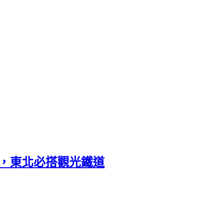
車，東北必搭觀光鐵道