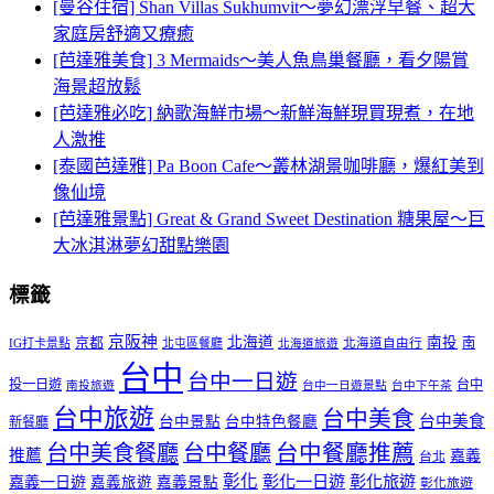
[曼谷住宿] Shan Villas Sukhumvit～夢幻漂浮早餐、超大
家庭房舒適又療癒
[芭達雅美食] 3 Mermaids～美人魚鳥巢餐廳，看夕陽賞
海景超放鬆
[芭達雅必吃] 納歌海鮮市場～新鮮海鮮現買現煮，在地
人激推
[泰國芭達雅] Pa Boon Cafe～叢林湖景咖啡廳，爆紅美到
像仙境
[芭達雅景點] Great & Grand Sweet Destination 糖果屋～巨
大冰淇淋夢幻甜點樂園
標籤
京阪神
北海道
南投
京都
南
IG打卡景點
北屯區餐廳
北海道自由行
北海道旅遊
台中
台中一日遊
投一日遊
台中
南投旅遊
台中一日遊景點
台中下午茶
台中旅遊
台中美食
台中美食
台中景點
台中特色餐廳
新餐廳
台中美食餐廳
台中餐廳
台中餐廳推薦
推薦
嘉義
台北
彰化
彰化一日遊
彰化旅遊
嘉義一日遊
嘉義旅遊
嘉義景點
彰化旅遊