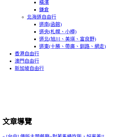
橫濱
鎌倉
北海道自由行
道南(函館)
道央(札幌、小樽)
道北(旭川、美瑛、富良野)
道東(十勝、帶廣、釧路、網走)
香港自由行
澳門自由行
新加坡自由行
文章導覽
« [台中] 便所主題餐廳~對著馬桶吃飯，好害羞!!