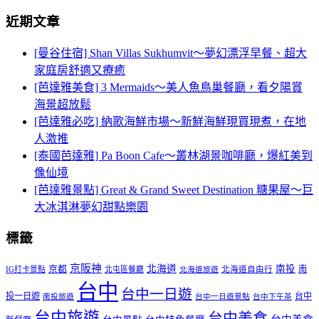
近期文章
[曼谷住宿] Shan Villas Sukhumvit～夢幻漂浮早餐、超大
家庭房舒適又療癒
[芭達雅美食] 3 Mermaids～美人魚鳥巢餐廳，看夕陽賞
海景超放鬆
[芭達雅必吃] 納歌海鮮市場～新鮮海鮮現買現煮，在地
人激推
[泰國芭達雅] Pa Boon Cafe～叢林湖景咖啡廳，爆紅美到
像仙境
[芭達雅景點] Great & Grand Sweet Destination 糖果屋～巨
大冰淇淋夢幻甜點樂園
標籤
京阪神
北海道
南投
京都
南
IG打卡景點
北屯區餐廳
北海道自由行
北海道旅遊
台中
台中一日遊
投一日遊
台中
南投旅遊
台中一日遊景點
台中下午茶
台中旅遊
台中美食