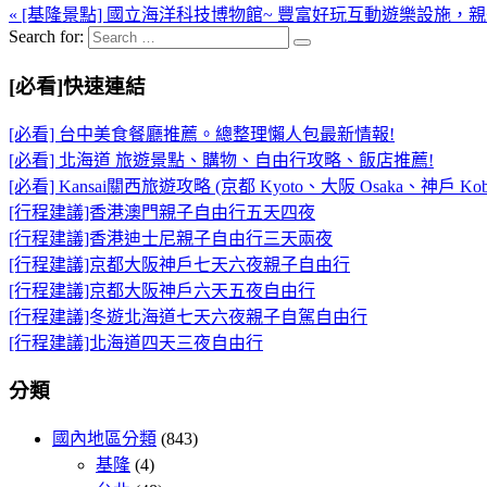
« [基隆景點] 國立海洋科技博物館~ 豐富好玩互動遊樂設施，
Search for:
[必看]快速連結
[必看] 台中美食餐廳推薦。總整理懶人包最新情報!
[必看] 北海道 旅遊景點、購物、自由行攻略、飯店推薦!
[必看] Kansai關西旅遊攻略 (京都 Kyoto、大阪 Osaka、神戶 Kob
[行程建議]香港澳門親子自由行五天四夜
[行程建議]香港迪士尼親子自由行三天兩夜
[行程建議]京都大阪神戶七天六夜親子自由行
[行程建議]京都大阪神戶六天五夜自由行
[行程建議]冬遊北海道七天六夜親子自駕自由行
[行程建議]北海道四天三夜自由行
分類
國內地區分類
(843)
基隆
(4)