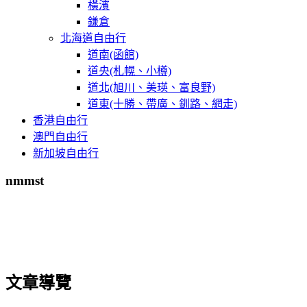
橫濱
鎌倉
北海道自由行
道南(函館)
道央(札幌、小樽)
道北(旭川、美瑛、富良野)
道東(十勝、帶廣、釧路、網走)
香港自由行
澳門自由行
新加坡自由行
nmmst
文章導覽