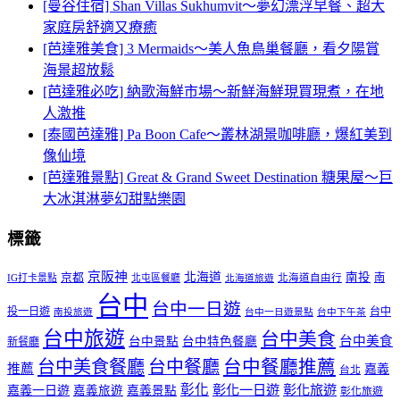
[曼谷住宿] Shan Villas Sukhumvit～夢幻漂浮早餐、超大
家庭房舒適又療癒
[芭達雅美食] 3 Mermaids～美人魚鳥巢餐廳，看夕陽賞
海景超放鬆
[芭達雅必吃] 納歌海鮮市場～新鮮海鮮現買現煮，在地
人激推
[泰國芭達雅] Pa Boon Cafe～叢林湖景咖啡廳，爆紅美到
像仙境
[芭達雅景點] Great & Grand Sweet Destination 糖果屋～巨
大冰淇淋夢幻甜點樂園
標籤
京阪神
北海道
南投
京都
南
IG打卡景點
北屯區餐廳
北海道自由行
北海道旅遊
台中
台中一日遊
投一日遊
台中
南投旅遊
台中一日遊景點
台中下午茶
台中旅遊
台中美食
台中美食
台中景點
台中特色餐廳
新餐廳
台中美食餐廳
台中餐廳
台中餐廳推薦
推薦
嘉義
台北
彰化
彰化一日遊
彰化旅遊
嘉義一日遊
嘉義旅遊
嘉義景點
彰化旅遊