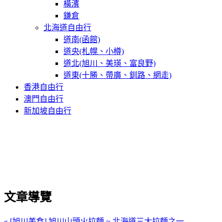
橫濱
鎌倉
北海道自由行
道南(函館)
道央(札幌、小樽)
道北(旭川、美瑛、富良野)
道東(十勝、帶廣、釧路、網走)
香港自由行
澳門自由行
新加坡自由行
文章導覽
« [旭川美食] 旭川山頭火拉麵 ~ 北海道三大拉麵之一