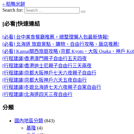
« 稻鴨米餅
Search for:
[必看]快速連結
[必看] 台中美食餐廳推薦。總整理懶人包最新情報!
[必看] 北海道 旅遊景點、購物、自由行攻略、飯店推薦!
[必看] Kansai關西旅遊攻略 (京都 Kyoto、大阪 Osaka、神戶 Kob
[行程建議]香港澳門親子自由行五天四夜
[行程建議]香港迪士尼親子自由行三天兩夜
[行程建議]京都大阪神戶七天六夜親子自由行
[行程建議]京都大阪神戶六天五夜自由行
[行程建議]冬遊北海道七天六夜親子自駕自由行
[行程建議]北海道四天三夜自由行
分類
國內地區分類
(843)
基隆
(4)