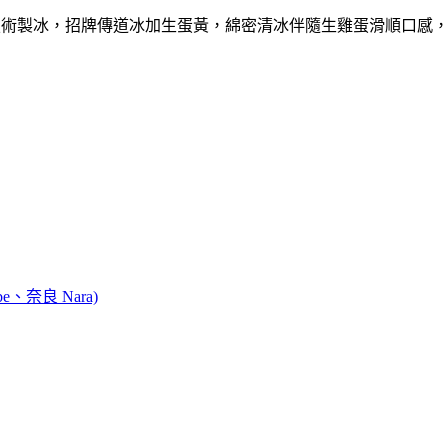
技術製冰，招牌傳道冰加生蛋黃，綿密清冰伴隨生雞蛋滑順口感，
e、奈良 Nara)