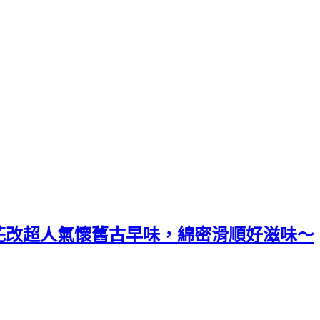
蘇花改超人氣懷舊古早味，綿密滑順好滋味～