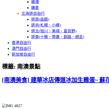
橫濱
鎌倉
北海道自由行
道南(函館)
道央(札幌、小樽)
道北(旭川、美瑛、富良野)
道東(十勝、帶廣、釧路、網走)
香港自由行
澳門自由行
新加坡自由行
標籤:
南澳景點
[南澳美食] 建華冰店傳道冰加生雞蛋~ 