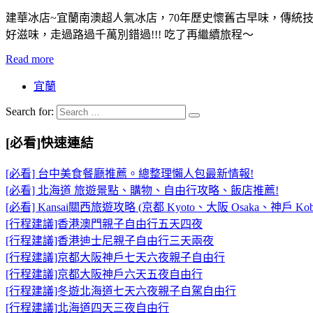
建華冰店~宜蘭南澳超人氣冰店，70年歷史懷舊古早味，傳統
好滋味，走過路過千萬別錯過!!! 吃了再繼續旅程～
Read more
宜蘭
Search for:
[必看]快速連結
[必看] 台中美食餐廳推薦。總整理懶人包最新情報!
[必看] 北海道 旅遊景點、購物、自由行攻略、飯店推薦!
[必看] Kansai關西旅遊攻略 (京都 Kyoto、大阪 Osaka、神戶 Kob
[行程建議]香港澳門親子自由行五天四夜
[行程建議]香港迪士尼親子自由行三天兩夜
[行程建議]京都大阪神戶七天六夜親子自由行
[行程建議]京都大阪神戶六天五夜自由行
[行程建議]冬遊北海道七天六夜親子自駕自由行
[行程建議]北海道四天三夜自由行