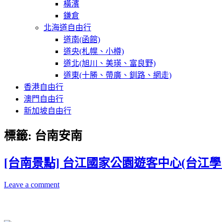
橫濱
鎌倉
北海道自由行
道南(函館)
道央(札幌、小樽)
道北(旭川、美瑛、富良野)
道東(十勝、帶廣、釧路、網走)
香港自由行
澳門自由行
新加坡自由行
標籤:
台南安南
[台南景點] 台江國家公園遊客中心(台江
Leave a comment