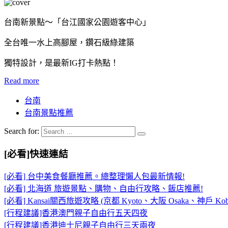
台南新景點～「台江國家公園遊客中心」
全台唯一水上高腳屋，鑽石級綠建築
獨特設計，是最新IG打卡熱點！
Read more
台南
台南景點推薦
Search for:
[必看]快速連結
[必看] 台中美食餐廳推薦。總整理懶人包最新情報!
[必看] 北海道 旅遊景點、購物、自由行攻略、飯店推薦!
[必看] Kansai關西旅遊攻略 (京都 Kyoto、大阪 Osaka、神戶 Kob
[行程建議]香港澳門親子自由行五天四夜
[行程建議]香港迪士尼親子自由行三天兩夜