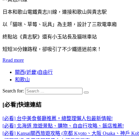
日本和歌山電鐵貴志川線，連接和歌山與貴志駅
以「貓咪、草莓、玩具」為主題，設計了三款電車廂
終點站《貴志駅》還有小玉站長及貓咪車站
短短30分鐘路程，卻吸引了不少鐵道迷前來！
Read more
關西(近畿)自由行
和歌山
Search for:
[必看]快速連結
[必看] 台中美食餐廳推薦。總整理懶人包最新情報!
[必看] 北海道 旅遊景點、購物、自由行攻略、飯店推薦!
[必看] Kansai關西旅遊攻略 (京都 Kyoto、大阪 Osaka、神戶 Kob