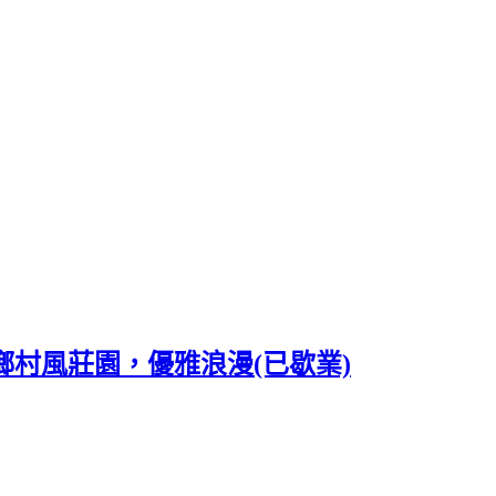
歐式鄉村風莊園，優雅浪漫(已歇業)