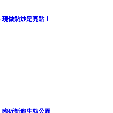
~ 現做熱炒是亮點！
錯，臨近新都生態公園