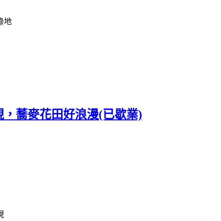
綠地
重現，蕎麥花田好浪漫(已歇業)
現