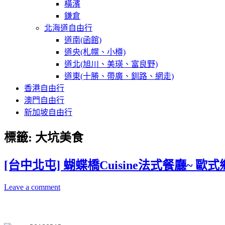
橫濱
鎌倉
北海道自由行
道南(函館)
道央(札幌、小樽)
道北(旭川、美瑛、富良野)
道東(十勝、帶廣、釧路、網走)
香港自由行
澳門自由行
新加坡自由行
標籤:
大坑美食
[台中北屯] 蝴蝶橋Cuisine法式餐廳~ 
Leave a comment