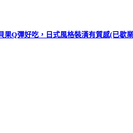
焙~ 貝果Q彈好吃，日式風格裝潢有質感(已歇業