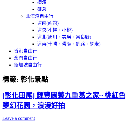
橫濱
鎌倉
北海道自由行
道南(函館)
道央(札幌、小樽)
道北(旭川、美瑛、富良野)
道東(十勝、帶廣、釧路、網走)
香港自由行
澳門自由行
新加坡自由行
標籤:
彰化景點
[彰化田尾] 輝豐園藝九重葛之家~ 桃紅色
夢幻花園，浪漫好拍
Leave a comment