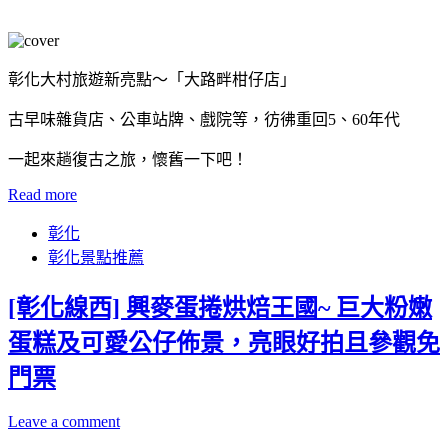
彰化大村旅遊新亮點～「大路畔柑仔店」
古早味雜貨店、公車站牌、戲院等，彷彿重回5、60年代
一起來趟復古之旅，懷舊一下吧！
Read more
彰化
彰化景點推薦
[彰化線西] 興麥蛋捲烘焙王國~ 巨大粉嫩
蛋糕及可愛公仔佈景，亮眼好拍且參觀免
門票
Leave a comment