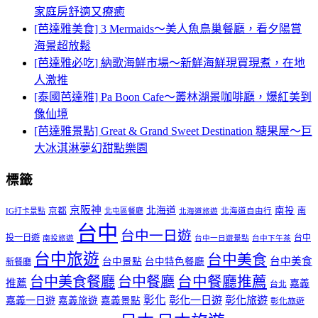
家庭房舒適又療癒
[芭達雅美食] 3 Mermaids～美人魚鳥巢餐廳，看夕陽賞
海景超放鬆
[芭達雅必吃] 納歌海鮮市場～新鮮海鮮現買現煮，在地
人激推
[泰國芭達雅] Pa Boon Cafe～叢林湖景咖啡廳，爆紅美到
像仙境
[芭達雅景點] Great & Grand Sweet Destination 糖果屋～巨
大冰淇淋夢幻甜點樂園
標籤
京阪神
北海道
南投
京都
南
IG打卡景點
北屯區餐廳
北海道自由行
北海道旅遊
台中
台中一日遊
投一日遊
台中
南投旅遊
台中一日遊景點
台中下午茶
台中旅遊
台中美食
台中美食
台中景點
台中特色餐廳
新餐廳
台中美食餐廳
台中餐廳
台中餐廳推薦
推薦
嘉義
台北
彰化
彰化一日遊
彰化旅遊
嘉義一日遊
嘉義旅遊
嘉義景點
彰化旅遊