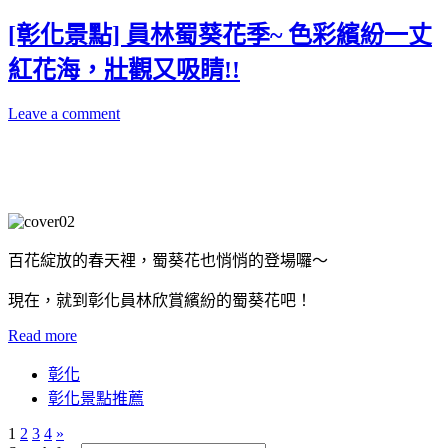
[彰化景點] 員林蜀葵花季~ 色彩繽紛一丈
紅花海，壯觀又吸睛!!
Leave a comment
百花綻放的春天裡，蜀葵花也悄悄的登場囉～
現在，就到彰化員林欣賞繽紛的蜀葵花吧！
Read more
彰化
彰化景點推薦
1
2
3
4
»