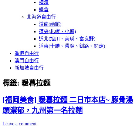
橫濱
鎌倉
北海道自由行
道南(函館)
道央(札幌、小樽)
道北(旭川、美瑛、富良野)
道東(十勝、帶廣、釧路、網走)
香港自由行
澳門自由行
新加坡自由行
標籤:
暖暮拉麵
[福岡美食] 暖暮拉麵 二日市本店~ 豚骨湯
頭濃郁，九州第一名拉麵
Leave a comment