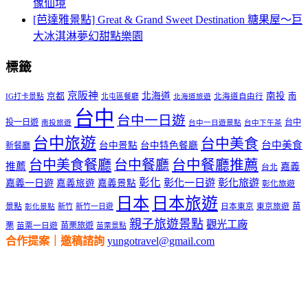
像仙境
[芭達雅景點] Great & Grand Sweet Destination 糖果屋～巨
大冰淇淋夢幻甜點樂園
標籤
京阪神
北海道
南投
京都
南
IG打卡景點
北屯區餐廳
北海道自由行
北海道旅遊
台中
台中一日遊
投一日遊
台中
南投旅遊
台中一日遊景點
台中下午茶
台中旅遊
台中美食
台中美食
台中景點
台中特色餐廳
新餐廳
台中美食餐廳
台中餐廳
台中餐廳推薦
推薦
嘉義
台北
彰化
彰化一日遊
彰化旅遊
嘉義一日遊
嘉義旅遊
嘉義景點
彰化旅遊
日本
日本旅遊
景點
苗
新竹
新竹一日遊
日本東京
東京旅遊
彰化景點
親子旅遊景點
觀光工廠
栗
苗栗旅遊
苗栗一日遊
苗栗景點
合作提案｜邀稿諮詢
yungotravel@gmail.com