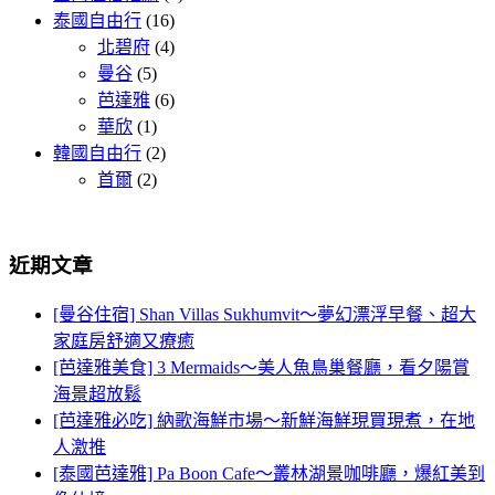
泰國自由行
(16)
北碧府
(4)
曼谷
(5)
芭達雅
(6)
華欣
(1)
韓國自由行
(2)
首爾
(2)
近期文章
[曼谷住宿] Shan Villas Sukhumvit～夢幻漂浮早餐、超大
家庭房舒適又療癒
[芭達雅美食] 3 Mermaids～美人魚鳥巢餐廳，看夕陽賞
海景超放鬆
[芭達雅必吃] 納歌海鮮市場～新鮮海鮮現買現煮，在地
人激推
[泰國芭達雅] Pa Boon Cafe～叢林湖景咖啡廳，爆紅美到