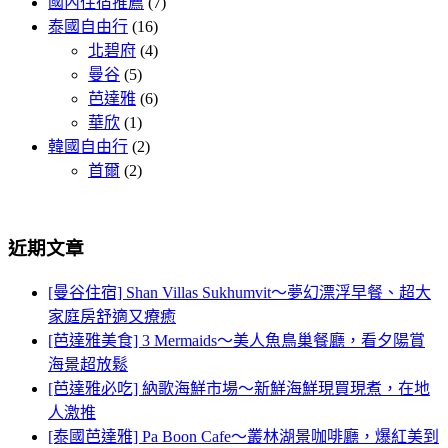
國內住宿推薦
(7)
泰國自由行
(16)
北碧府
(4)
曼谷
(5)
芭達雅
(6)
華欣
(1)
韓國自由行
(2)
首爾
(2)
近期文章
[曼谷住宿] Shan Villas Sukhumvit～夢幻漂浮早餐、超大
家庭房舒適又療癒
[芭達雅美食] 3 Mermaids～美人魚鳥巢餐廳，看夕陽賞
海景超放鬆
[芭達雅必吃] 納歌海鮮市場～新鮮海鮮現買現煮，在地
人激推
[泰國芭達雅] Pa Boon Cafe～叢林湖景咖啡廳，爆紅美到