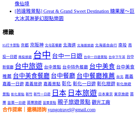
像仙境
[芭達雅景點] Great & Grand Sweet Destination 糖果屋～巨
大冰淇淋夢幻甜點樂園
標籤
京阪神
北海道
南投
京都
南
IG打卡景點
北屯區餐廳
北海道自由行
北海道旅遊
台中
台中一日遊
投一日遊
台中
南投旅遊
台中一日遊景點
台中下午茶
台中旅遊
台中美食
台中美食
台中景點
台中特色餐廳
新餐廳
台中美食餐廳
台中餐廳
台中餐廳推薦
推薦
嘉義
台北
彰化
彰化一日遊
彰化旅遊
嘉義一日遊
嘉義旅遊
嘉義景點
彰化旅遊
日本
日本旅遊
景點
苗
新竹
新竹一日遊
日本東京
東京旅遊
彰化景點
親子旅遊景點
觀光工廠
栗
苗栗旅遊
苗栗一日遊
苗栗景點
合作提案｜邀稿諮詢
yungotravel@gmail.com