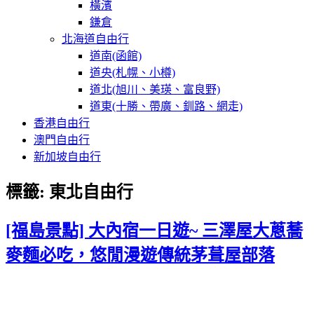
橫濱
鎌倉
北海道自由行
道南(函館)
道央(札幌、小樽)
道北(旭川、美瑛、富良野)
道東(十勝、帶廣、釧路、網走)
香港自由行
澳門自由行
新加坡自由行
標籤:
東北自由行
[福島景點] 大內宿一日遊~ 三澤屋大蔥蕎
麥麵必吃，悠閒漫遊傳統茅葺屋部落