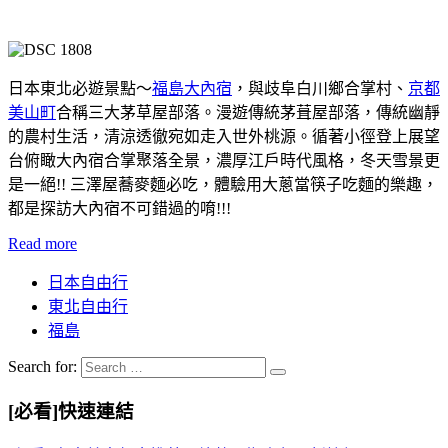
日本東北必遊景點～
福島大內宿
，與歧阜白川鄉合掌村、
京都
美山町
合稱三大茅草屋部落。漫遊傳統茅葺屋部落，傳統幽靜
的農村生活，清涼透徹宛如走入世外桃源。循著小徑登上展望
台俯瞰大內宿合掌聚落全景，濃厚江戶時代風格，冬天雪景更
是一絕!! 三澤屋蕎麥麵必吃，體驗用大蔥當筷子吃麵的樂趣，
都是探訪大內宿不可錯過的唷!!!
Read more
日本自由行
東北自由行
福島
Search for:
[必看]快速連結