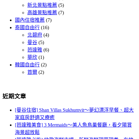
新北景點推薦
(5)
高雄景點推薦
(7)
國內住宿推薦
(7)
泰國自由行
(16)
北碧府
(4)
曼谷
(5)
芭達雅
(6)
華欣
(1)
韓國自由行
(2)
首爾
(2)
近期文章
[曼谷住宿] Shan Villas Sukhumvit～夢幻漂浮早餐、超大
家庭房舒適又療癒
[芭達雅美食] 3 Mermaids～美人魚鳥巢餐廳，看夕陽賞
海景超放鬆