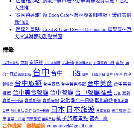
[芭達雅必吃] 納歌海鮮市場～新鮮海鮮現買現煮，在地
人激推
[泰國芭達雅] Pa Boon Cafe～叢林湖景咖啡廳，爆紅美到
像仙境
[芭達雅景點] Great & Grand Sweet Destination 糖果屋～巨
大冰淇淋夢幻甜點樂園
標籤
京阪神
北海道
南投
京都
南
IG打卡景點
北屯區餐廳
北海道自由行
北海道旅遊
台中
台中一日遊
投一日遊
台中
南投旅遊
台中一日遊景點
台中下午茶
台中旅遊
台中美食
台中美食
台中景點
台中特色餐廳
新餐廳
台中美食餐廳
台中餐廳
台中餐廳推薦
推薦
嘉義
台北
彰化
彰化一日遊
彰化旅遊
嘉義一日遊
嘉義旅遊
嘉義景點
彰化旅遊
日本
日本旅遊
景點
苗
新竹
新竹一日遊
日本東京
東京旅遊
彰化景點
親子旅遊景點
觀光工廠
栗
苗栗旅遊
苗栗一日遊
苗栗景點
合作提案｜邀稿諮詢
yungotravel@gmail.com