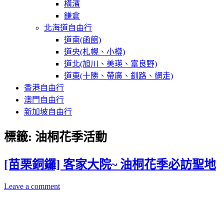
橫濱
鎌倉
北海道自由行
道南(函館)
道央(札幌、小樽)
道北(旭川、美瑛、富良野)
道東(十勝、帶廣、釧路、網走)
香港自由行
澳門自由行
新加坡自由行
標籤:
油桐花季活動
[苗栗銅鑼] 客家大院~ 油桐花季必訪聖地
Leave a comment