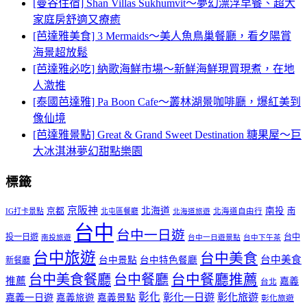
[曼谷住宿] Shan Villas Sukhumvit～夢幻漂浮早餐、超大
家庭房舒適又療癒
[芭達雅美食] 3 Mermaids～美人魚鳥巢餐廳，看夕陽賞
海景超放鬆
[芭達雅必吃] 納歌海鮮市場～新鮮海鮮現買現煮，在地
人激推
[泰國芭達雅] Pa Boon Cafe～叢林湖景咖啡廳，爆紅美到
像仙境
[芭達雅景點] Great & Grand Sweet Destination 糖果屋～巨
大冰淇淋夢幻甜點樂園
標籤
京阪神
北海道
南投
京都
南
IG打卡景點
北屯區餐廳
北海道自由行
北海道旅遊
台中
台中一日遊
投一日遊
台中
南投旅遊
台中一日遊景點
台中下午茶
台中旅遊
台中美食
台中美食
台中景點
台中特色餐廳
新餐廳
台中美食餐廳
台中餐廳
台中餐廳推薦
推薦
嘉義
台北
彰化
彰化一日遊
彰化旅遊
嘉義一日遊
嘉義旅遊
嘉義景點
彰化旅遊