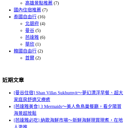
高雄景點推薦
(7)
國內住宿推薦
(7)
泰國自由行
(16)
北碧府
(4)
曼谷
(5)
芭達雅
(6)
華欣
(1)
韓國自由行
(2)
首爾
(2)
近期文章
[曼谷住宿] Shan Villas Sukhumvit～夢幻漂浮早餐、超大
家庭房舒適又療癒
[芭達雅美食] 3 Mermaids～美人魚鳥巢餐廳，看夕陽賞
海景超放鬆
[芭達雅必吃] 納歌海鮮市場～新鮮海鮮現買現煮，在地
人激推