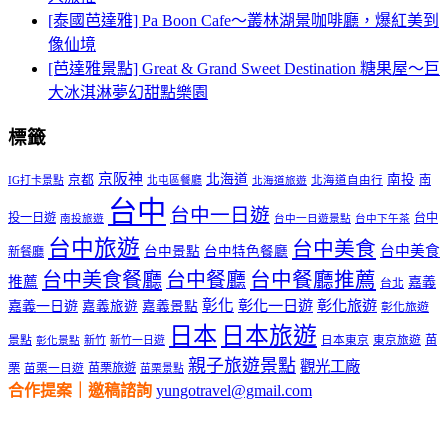
[泰國芭達雅] Pa Boon Cafe～叢林湖景咖啡廳，爆紅美到
像仙境
[芭達雅景點] Great & Grand Sweet Destination 糖果屋～巨
大冰淇淋夢幻甜點樂園
標籤
京阪神
北海道
南投
京都
南
IG打卡景點
北屯區餐廳
北海道自由行
北海道旅遊
台中
台中一日遊
投一日遊
台中
南投旅遊
台中一日遊景點
台中下午茶
台中旅遊
台中美食
台中美食
台中景點
台中特色餐廳
新餐廳
台中美食餐廳
台中餐廳
台中餐廳推薦
推薦
嘉義
台北
彰化
彰化一日遊
彰化旅遊
嘉義一日遊
嘉義旅遊
嘉義景點
彰化旅遊
日本
日本旅遊
景點
苗
新竹
新竹一日遊
日本東京
東京旅遊
彰化景點
親子旅遊景點
觀光工廠
栗
苗栗旅遊
苗栗一日遊
苗栗景點
合作提案｜邀稿諮詢
yungotravel@gmail.com