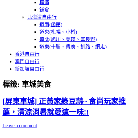
橫濱
鎌倉
北海道自由行
道南(函館)
道央(札幌、小樽)
道北(旭川、美瑛、富良野)
道東(十勝、帶廣、釧路、網走)
香港自由行
澳門自由行
新加坡自由行
標籤:
車城美食
[屏東車城] 正黃家綠豆蒜~ 食尚玩家推
薦，清涼消暑就愛這一味!!
Leave a comment