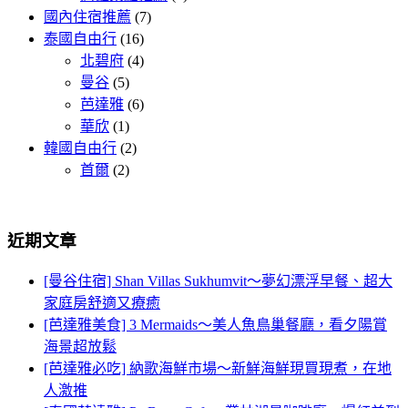
國內住宿推薦
(7)
泰國自由行
(16)
北碧府
(4)
曼谷
(5)
芭達雅
(6)
華欣
(1)
韓國自由行
(2)
首爾
(2)
近期文章
[曼谷住宿] Shan Villas Sukhumvit～夢幻漂浮早餐、超大
家庭房舒適又療癒
[芭達雅美食] 3 Mermaids～美人魚鳥巢餐廳，看夕陽賞
海景超放鬆
[芭達雅必吃] 納歌海鮮市場～新鮮海鮮現買現煮，在地
人激推