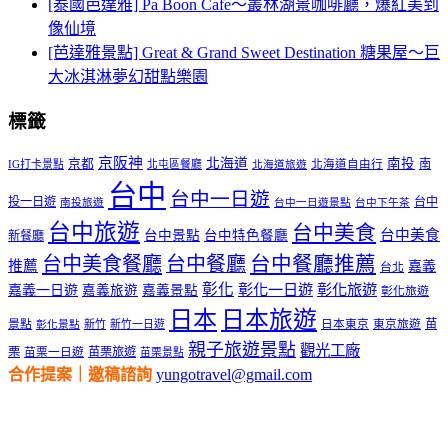
[泰國芭達雅] Pa Boon Cafe～叢林湖景咖啡廳，爆紅美到
像仙境
[芭達雅景點] Great & Grand Sweet Destination 糖果屋～巨
大冰淇淋夢幻甜點樂園
標籤
京阪神
北海道
南投
京都
南
IG打卡景點
北屯區餐廳
北海道自由行
北海道旅遊
台中
台中一日遊
投一日遊
台中
南投旅遊
台中一日遊景點
台中下午茶
台中旅遊
台中美食
台中美食
台中景點
台中特色餐廳
新餐廳
台中美食餐廳
台中餐廳
台中餐廳推薦
推薦
嘉義
台北
彰化
彰化一日遊
彰化旅遊
嘉義一日遊
嘉義旅遊
嘉義景點
彰化旅遊
日本
日本旅遊
景點
苗
新竹
新竹一日遊
日本東京
東京旅遊
彰化景點
親子旅遊景點
觀光工廠
栗
苗栗旅遊
苗栗一日遊
苗栗景點
合作提案｜邀稿諮詢
yungotravel@gmail.com