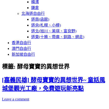
橫濱
鎌倉
北海道自由行
道南(函館)
道央(札幌、小樽)
道北(旭川、美瑛、富良野)
道東(十勝、帶廣、釧路、網走)
香港自由行
澳門自由行
新加坡自由行
標籤:
酵母寶寶的異想世界
[嘉義民雄] 酵母寶寶的異想世界~ 童話風
城堡觀光工廠，免費遊玩新亮點
Leave a comment