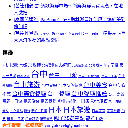
[芭達雅必吃] 納歌海鮮市場～新鮮海鮮現買現煮，在地
人激推
[泰國芭達雅] Pa Boon Cafe～叢林湖景咖啡廳，爆紅美到
像仙境
[芭達雅景點] Great & Grand Sweet Destination 糖果屋～巨
大冰淇淋夢幻甜點樂園
標籤
京阪神
北海道
南投
京都
南
IG打卡景點
北屯區餐廳
北海道自由行
北海道旅遊
台中
台中一日遊
投一日遊
台中
南投旅遊
台中一日遊景點
台中下午茶
台中旅遊
台中美食
台中美食
台中景點
台中特色餐廳
新餐廳
台中美食餐廳
台中餐廳
台中餐廳推薦
推薦
嘉義
台北
彰化
彰化一日遊
彰化旅遊
嘉義一日遊
嘉義旅遊
嘉義景點
彰化旅遊
日本
日本旅遊
景點
苗
新竹
新竹一日遊
日本東京
東京旅遊
彰化景點
親子旅遊景點
觀光工廠
栗
苗栗旅遊
苗栗一日遊
苗栗景點
合作提案｜邀稿諮詢
yungotravel@gmail.com