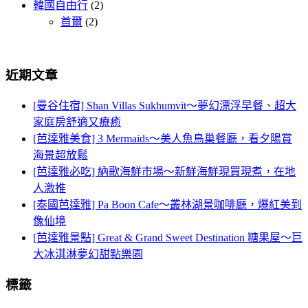
韓國自由行
(2)
首爾
(2)
近期文章
[曼谷住宿] Shan Villas Sukhumvit～夢幻漂浮早餐、超大
家庭房舒適又療癒
[芭達雅美食] 3 Mermaids～美人魚鳥巢餐廳，看夕陽賞
海景超放鬆
[芭達雅必吃] 納歌海鮮市場～新鮮海鮮現買現煮，在地
人激推
[泰國芭達雅] Pa Boon Cafe～叢林湖景咖啡廳，爆紅美到
像仙境
[芭達雅景點] Great & Grand Sweet Destination 糖果屋～巨
大冰淇淋夢幻甜點樂園
標籤