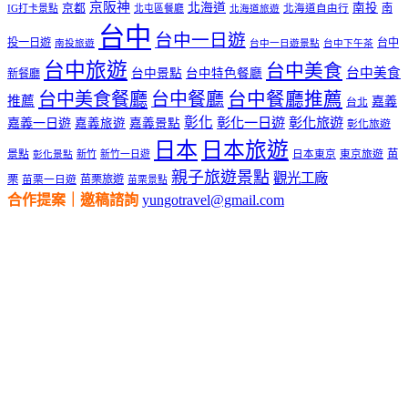
京阪神
北海道
南投
京都
南
IG打卡景點
北屯區餐廳
北海道自由行
北海道旅遊
台中
台中一日遊
投一日遊
台中
南投旅遊
台中一日遊景點
台中下午茶
台中旅遊
台中美食
台中美食
台中景點
台中特色餐廳
新餐廳
台中美食餐廳
台中餐廳
台中餐廳推薦
推薦
嘉義
台北
彰化
彰化一日遊
彰化旅遊
嘉義一日遊
嘉義旅遊
嘉義景點
彰化旅遊
日本
日本旅遊
景點
苗
新竹
新竹一日遊
日本東京
東京旅遊
彰化景點
親子旅遊景點
觀光工廠
栗
苗栗旅遊
苗栗一日遊
苗栗景點
合作提案｜邀稿諮詢
yungotravel@gmail.com