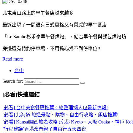
北屯東山路上的早午餐店越來越多
最近出現了一間很有日式風格又有質感的早午餐店
「Le Samho杉禾亭早午餐烘焙」，結合早午餐與麵包烘焙坊
旁邊還有特約停車場，不用擔心找不到停車位!!
Read more
台中
Search for:
[必看]快速連結
[必看] 台中美食餐廳推薦。總整理懶人包最新情報!
[必看] 北海道 旅遊景點、購物、自由行攻略、飯店推薦!
[必看] Kansai關西旅遊攻略 (京都 Kyoto、大阪 Osaka、神戶 Kob
[行程建議]香港澳門親子自由行五天四夜