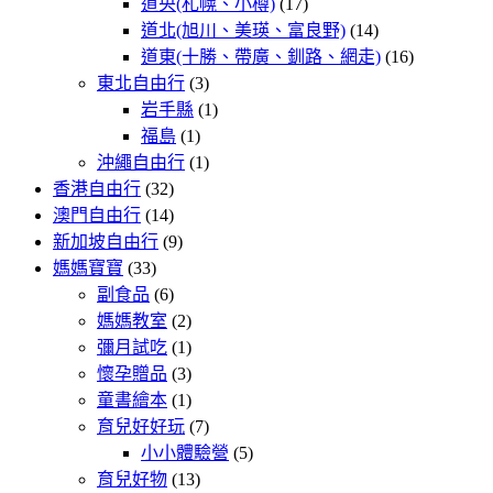
道央(札幌、小樽)
(17)
道北(旭川、美瑛、富良野)
(14)
道東(十勝、帶廣、釧路、網走)
(16)
東北自由行
(3)
岩手縣
(1)
福島
(1)
沖繩自由行
(1)
香港自由行
(32)
澳門自由行
(14)
新加坡自由行
(9)
媽媽寶寶
(33)
副食品
(6)
媽媽教室
(2)
彌月試吃
(1)
懷孕贈品
(3)
童書繪本
(1)
育兒好好玩
(7)
小小體驗營
(5)
育兒好物
(13)