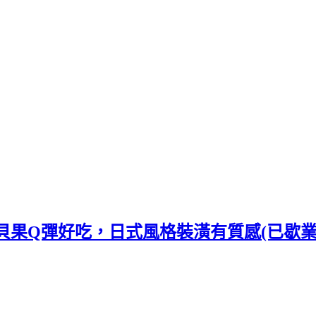
焙~ 貝果Q彈好吃，日式風格裝潢有質感(已歇業