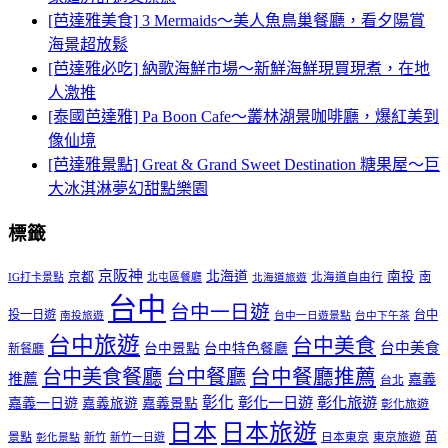
[芭達雅美食] 3 Mermaids～美人魚鳥巢餐廳，看夕陽賞
海景超放鬆
[芭達雅必吃] 納歌海鮮市場～新鮮海鮮現買現煮，在地
人激推
[泰國芭達雅] Pa Boon Cafe～叢林湖景咖啡廳，爆紅美到
像仙境
[芭達雅景點] Great & Grand Sweet Destination 糖果屋～巨
大冰淇淋夢幻甜點樂園
標籤
京阪神
北海道
南投
京都
南
IG打卡景點
北屯區餐廳
北海道自由行
北海道旅遊
台中
台中一日遊
投一日遊
台中
南投旅遊
台中一日遊景點
台中下午茶
台中旅遊
台中美食
台中美食
台中景點
台中特色餐廳
新餐廳
台中美食餐廳
台中餐廳
台中餐廳推薦
推薦
嘉義
台北
彰化
彰化一日遊
彰化旅遊
嘉義一日遊
嘉義旅遊
嘉義景點
彰化旅遊
日本
日本旅遊
景點
苗
新竹
新竹一日遊
日本東京
東京旅遊
彰化景點