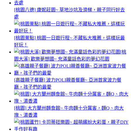
[桃園八德] 康妮莊園~ 草地沙坑及滑梯，親子同行好去
處
[桃園景點] 桃園一日遊行程~ 不藏私大推薦，這樣玩最
好玩！
[桃
園大溪] 歡樂夢想國~ 充滿童話色彩的夢幻花園
[高雄親子餐廳] 波力POLI親善餐廳~ 亞洲首家波力餐
廳，孩子們的最愛
[桃園] 大方蘭州麵食館~ 牛肉麵十分厲害，麵Q、肉大
塊、湯香濃