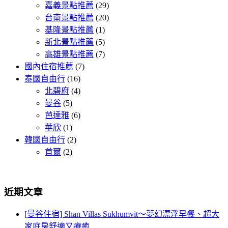
嘉義景點推薦
(29)
台南景點推薦
(20)
基隆景點推薦
(1)
新北景點推薦
(5)
高雄景點推薦
(7)
國內住宿推薦
(7)
泰國自由行
(16)
北碧府
(4)
曼谷
(5)
芭達雅
(6)
華欣
(1)
韓國自由行
(2)
首爾
(2)
近期文章
[曼谷住宿] Shan Villas Sukhumvit～夢幻漂浮早餐、超大
家庭房舒適又療癒