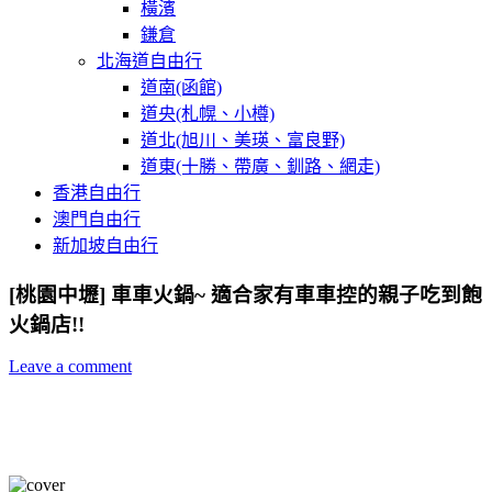
橫濱
鎌倉
北海道自由行
道南(函館)
道央(札幌、小樽)
道北(旭川、美瑛、富良野)
道東(十勝、帶廣、釧路、網走)
香港自由行
澳門自由行
新加坡自由行
[桃園中壢] 車車火鍋~ 適合家有車車控的親子吃到飽
火鍋店!!
Leave a comment