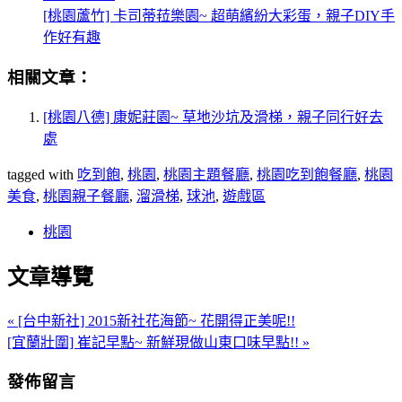
[桃園蘆竹] 卡司蒂菈樂園~ 超萌繽紛大彩蛋，親子DIY手
作好有趣
相關文章：
[桃園八德] 康妮莊園~ 草地沙坑及滑梯，親子同行好去
處
tagged with
吃到飽
,
桃園
,
桃園主題餐廳
,
桃園吃到飽餐廳
,
桃園
美食
,
桃園親子餐廳
,
溜滑梯
,
球池
,
遊戲區
桃園
文章導覽
« [台中新社] 2015新社花海節~ 花開得正美呢!!
[宜蘭壯圍] 崔記早點~ 新鮮現做山東口味早點!! »
發佈留言