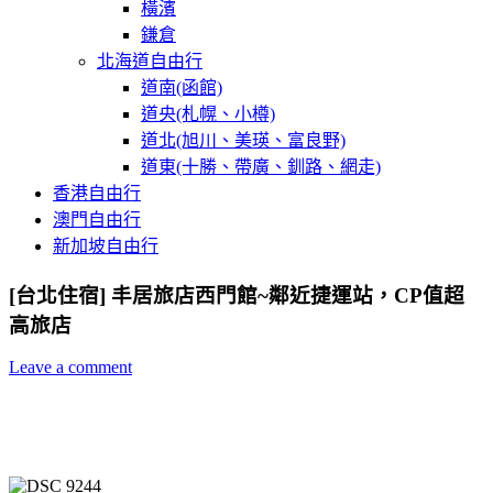
橫濱
鎌倉
北海道自由行
道南(函館)
道央(札幌、小樽)
道北(旭川、美瑛、富良野)
道東(十勝、帶廣、釧路、網走)
香港自由行
澳門自由行
新加坡自由行
[台北住宿] 丰居旅店西門館~鄰近捷運站，CP值超
高旅店
Leave a comment