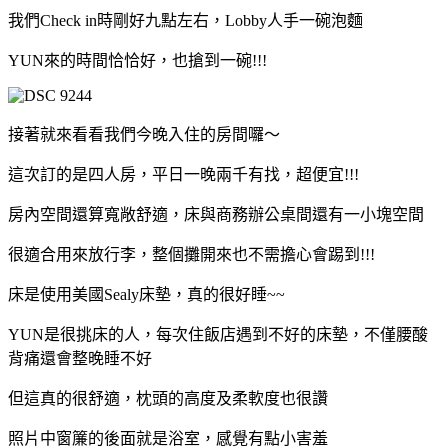
我們Check in時剛好九點左右，Lobby人手一碗泡麵
YUN來的時間恰恰好，也搶到一碗!!!
接著就來看看我們今晚入住的房間囉～
這次訂的是四人房，平日一晚兩千有找，超便宜!!!
房內空間還算寬敞舒適，床與商務辦公桌間還有一小塊空間
很適合用來放行李，整個攤開來也不需擔心會踢到!!!
床是使用美國Sealy床墊，真的很好睡~~
YUN是很挑床的人，每次住飯店遇到不好的床墊，不僅腰酸
背痛還會整晚睡不好
但這真的很舒適，枕頭的高度及柔軟度也很讚
照片中窗簾的後面就是浴室，感覺有點小害羞