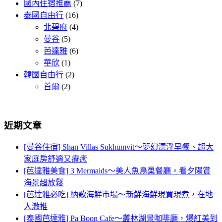
國內住宿推薦
(7)
泰國自由行
(16)
北碧府
(4)
曼谷
(5)
芭達雅
(6)
華欣
(1)
韓國自由行
(2)
首爾
(2)
近期文章
[曼谷住宿] Shan Villas Sukhumvit～夢幻漂浮早餐、超大
家庭房舒適又療癒
[芭達雅美食] 3 Mermaids～美人魚鳥巢餐廳，看夕陽賞
海景超放鬆
[芭達雅必吃] 納歌海鮮市場～新鮮海鮮現買現煮，在地
人激推
[泰國芭達雅] Pa Boon Cafe～叢林湖景咖啡廳，爆紅美到