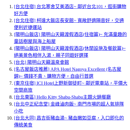
[台北住宿] 台北寒舍艾美酒店~ 鄰近台北101，逛街購物
好方便
[台北住宿] 柯達大飯店長安館~ 寬敞舒適隔音好，交通
便利近捷運站
[陽明山飯店] 陽明山天籟渡假酒店(住宿篇)~ 充滿童趣的
童話樹屋與海上船屋
[陽明山飯店] 陽明山天籟渡假酒店(休閒設施及餐飲篇)~
絕美景色相伴入湯，親子同遊好選擇
[台北] 陽明山天籟溫泉會館
[名古屋飯店推薦] APA Hotel Nagoya Excellent (名古屋
錦)~ 價錢不貴、購物方便，自由行首選
[東京住宿] ICI Hotel上野新御徒町~ 鄰近電車站，平價大
空間商旅
[台北東區] Hello Kitty Shabu-Shabu主題火鍋餐廳
[台北中正紀念堂] 金峰滷肉飯~ 南門市場的超人氣排隊
小吃
[台北大同] 昌吉街豬血湯~ 豬血嫩如豆腐，入口即化的
傳統美食