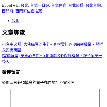
tagged with
台北
,
台北一日遊
,
台北住宿
,
台北旅遊
,
台北景點
,
西門町
,
西門町住宿推薦
台北
文章導覽
« [台中必喝] 大俠綠豆沙牛乳~ 真材實料冰沙綿密細緻，鄰近
永興街商圈
[宜蘭蘇澳] 安永心食館~互動遊戲及DIY好有趣，親子同樂一
整天 »
發佈留言
發佈留言必須填寫的電子郵件地址不會公開。