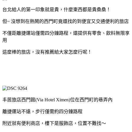
台北給人的第一印象就是貴，什麼東西都是貴桑桑！
但~ 沒想到在熱鬧的西門町竟還找的到便宜又交通便利的旅店
不僅距離捷運站僅需四分鐘路程，還提供有零食、飲料無限享
用
這麼棒的旅店，沒有推薦給大家怎麼行呢！
台北住宿,西門町住宿,台北住宿推薦,台北住宿飯店,台北飯店推
薦,台北住宿優惠,台北飯店優惠,台北旅館,台北旅店,西門町住
宿,西門町住宿便宜推薦
丰居旅店西門館(Via Hotel Ximen)位在西門町的巷弄內
離捷運站不遠，步行僅需約四分鐘路程
附近就有便利商店，樓下是服飾店，位置不難找～