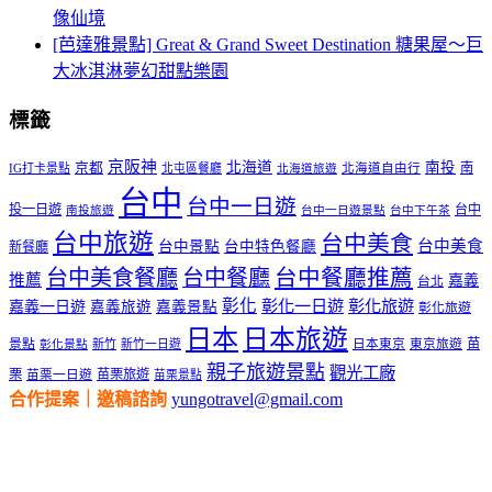
像仙境
[芭達雅景點] Great & Grand Sweet Destination 糖果屋～巨
大冰淇淋夢幻甜點樂園
標籤
京阪神
北海道
南投
京都
南
IG打卡景點
北屯區餐廳
北海道自由行
北海道旅遊
台中
台中一日遊
投一日遊
台中
南投旅遊
台中一日遊景點
台中下午茶
台中旅遊
台中美食
台中美食
台中景點
台中特色餐廳
新餐廳
台中美食餐廳
台中餐廳
台中餐廳推薦
推薦
嘉義
台北
彰化
彰化一日遊
彰化旅遊
嘉義一日遊
嘉義旅遊
嘉義景點
彰化旅遊
日本
日本旅遊
景點
苗
新竹
新竹一日遊
日本東京
東京旅遊
彰化景點
親子旅遊景點
觀光工廠
栗
苗栗旅遊
苗栗一日遊
苗栗景點
合作提案｜邀稿諮詢
yungotravel@gmail.com