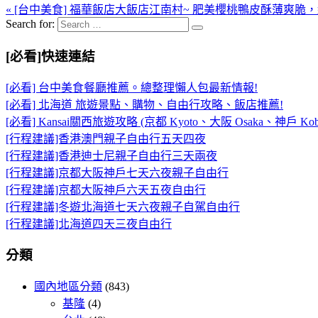
« [台中美食] 福華飯店大飯店江南村~ 肥美櫻桃鴨皮酥薄爽
Search for:
[必看]快速連結
[必看] 台中美食餐廳推薦。總整理懶人包最新情報!
[必看] 北海道 旅遊景點、購物、自由行攻略、飯店推薦!
[必看] Kansai關西旅遊攻略 (京都 Kyoto、大阪 Osaka、神戶 Kob
[行程建議]香港澳門親子自由行五天四夜
[行程建議]香港迪士尼親子自由行三天兩夜
[行程建議]京都大阪神戶七天六夜親子自由行
[行程建議]京都大阪神戶六天五夜自由行
[行程建議]冬遊北海道七天六夜親子自駕自由行
[行程建議]北海道四天三夜自由行
分類
國內地區分類
(843)
基隆
(4)