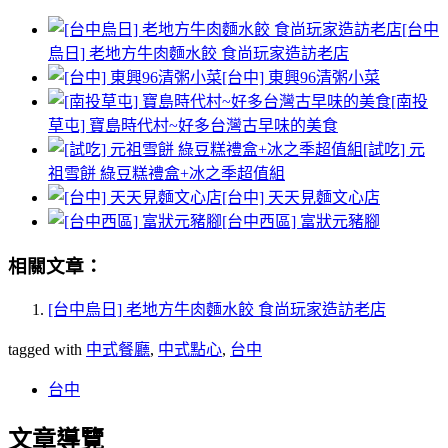
[台中
烏日] 老地方牛肉麵水餃 食尚玩家造訪老店
[台中] 東興96清粥小菜
[南投
草屯] 寶島時代村~好多台灣古早味的美食
[試吃] 元
祖雪餅 綠豆糕禮盒+冰之季超值組
[台中] 天天見麵文心店
[台中西區] 富狀元豬腳
相關文章：
[台中烏日] 老地方牛肉麵水餃 食尚玩家造訪老店
tagged with
中式餐廳
,
中式點心
,
台中
台中
文章導覽