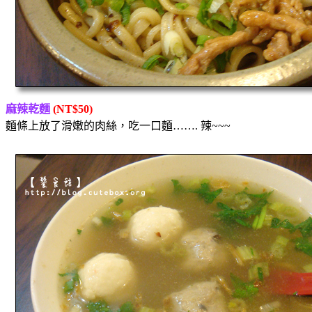
麻辣乾麵
(NT$50)
麵條上放了滑嫩的肉絲，吃一口麵……. 辣~~~