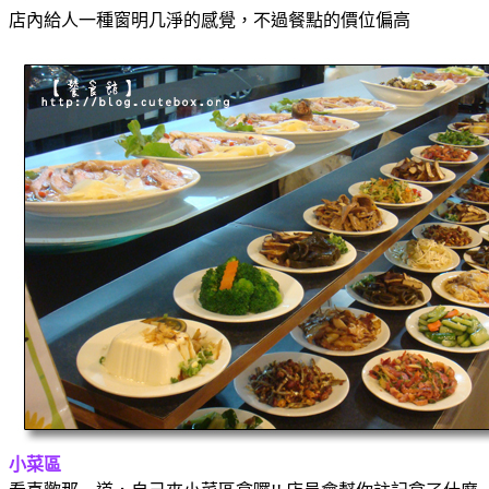
店內給人一種窗明几淨的感覺，不過餐點的價位偏高
小菜區