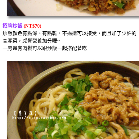
招牌炒飯
(NT$70)
炒飯顏色有點深、有點乾，不過還可以接受，而且加了少許的
高麗菜，感覺營養加分囉~
一旁還有肉鬆可以跟炒飯一起搭配著吃