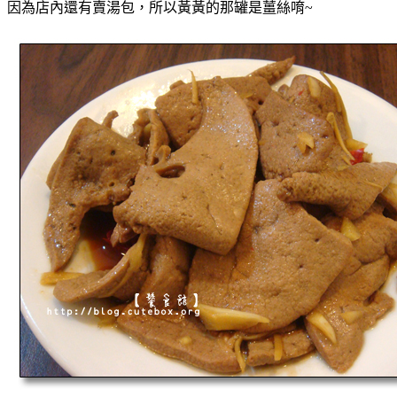
因為店內還有賣湯包，所以黃黃的那罐是薑絲唷~