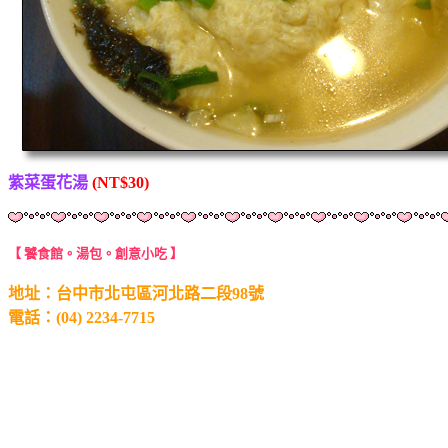
紫菜蛋花湯
(NT$30)
【 饕食館。湯包。創意小吃 】
地址：台中市北屯區河北路二段98號
電話：(04) 2234-7715