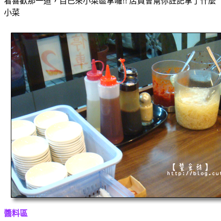
看喜歡那一道，自己來小菜區拿囉!! 店員會幫你註記拿了什麼
小菜
醬料區