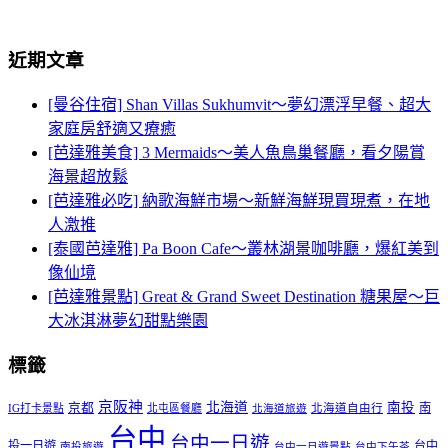
近期文章
[曼谷住宿] Shan Villas Sukhumvit～夢幻漂浮早餐、超大
家庭房舒適又療癒
[芭達雅美食] 3 Mermaids～美人魚鳥巢餐廳，看夕陽賞
海景超放鬆
[芭達雅必吃] 納歌海鮮市場～新鮮海鮮現買現煮，在地
人激推
[泰國芭達雅] Pa Boon Cafe～叢林湖景咖啡廳，爆紅美到
像仙境
[芭達雅景點] Great & Grand Sweet Destination 糖果屋～巨
大冰淇淋夢幻甜點樂園
標籤
京阪神
北海道
南投
京都
南
IG打卡景點
北屯區餐廳
北海道自由行
北海道旅遊
台中
台中一日遊
投一日遊
台中
南投旅遊
台中一日遊景點
台中下午茶