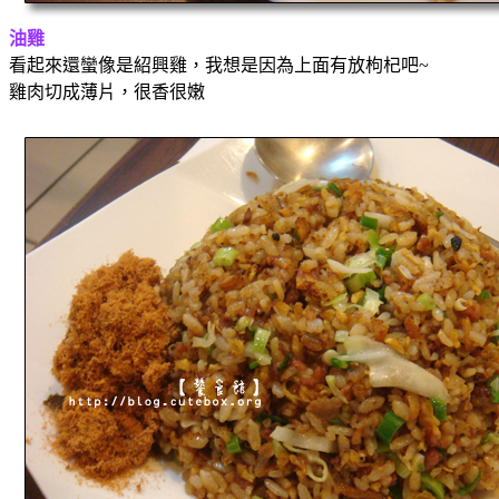
油雞
看起來還蠻像是紹興雞，我想是因為上面有放枸杞吧~
雞肉切成薄片，很香很嫩