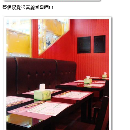
整個感覺很富麗堂皇呢!!!