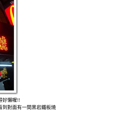
好懶喔!!
看到對面有一間黑岩鐵板燒