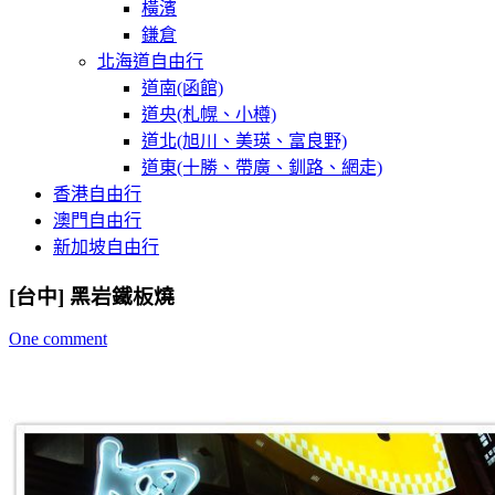
橫濱
鎌倉
北海道自由行
道南(函館)
道央(札幌、小樽)
道北(旭川、美瑛、富良野)
道東(十勝、帶廣、釧路、網走)
香港自由行
澳門自由行
新加坡自由行
[台中] 黑岩鐵板燒
One comment