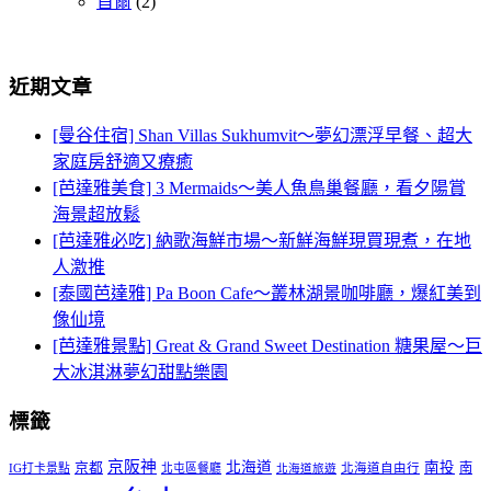
首爾
(2)
近期文章
[曼谷住宿] Shan Villas Sukhumvit～夢幻漂浮早餐、超大
家庭房舒適又療癒
[芭達雅美食] 3 Mermaids～美人魚鳥巢餐廳，看夕陽賞
海景超放鬆
[芭達雅必吃] 納歌海鮮市場～新鮮海鮮現買現煮，在地
人激推
[泰國芭達雅] Pa Boon Cafe～叢林湖景咖啡廳，爆紅美到
像仙境
[芭達雅景點] Great & Grand Sweet Destination 糖果屋～巨
大冰淇淋夢幻甜點樂園
標籤
京阪神
北海道
南投
京都
南
IG打卡景點
北屯區餐廳
北海道自由行
北海道旅遊