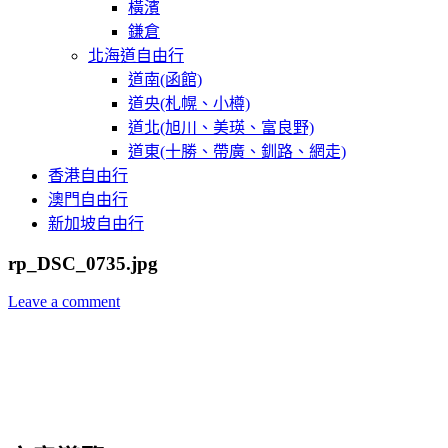
橫濱
鎌倉
北海道自由行
道南(函館)
道央(札幌、小樽)
道北(旭川、美瑛、富良野)
道東(十勝、帶廣、釧路、網走)
香港自由行
澳門自由行
新加坡自由行
rp_DSC_0735.jpg
Leave a comment