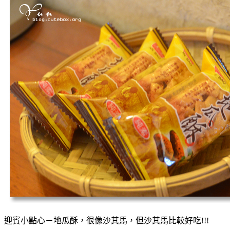
迎賓小點心－地瓜酥，很像沙其馬，但沙其馬比較好吃!!!