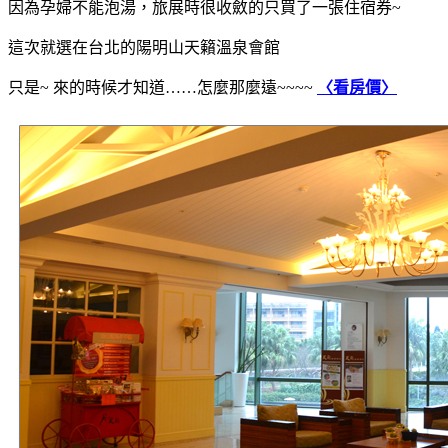
因為孕婦不能泡湯，旅展時很收斂的只買了一張住宿券~
這次就選在台北的陽明山天籟溫泉會館
只是~ 來的時候才知道……怎麼那麼遠~~~~
〈看房價〉