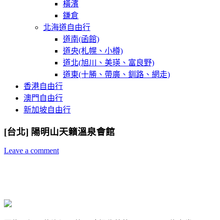
橫濱
鎌倉
北海道自由行
道南(函館)
道央(札幌、小樽)
道北(旭川、美瑛、富良野)
道東(十勝、帶廣、釧路、網走)
香港自由行
澳門自由行
新加坡自由行
[台北] 陽明山天籟溫泉會館
Leave a comment