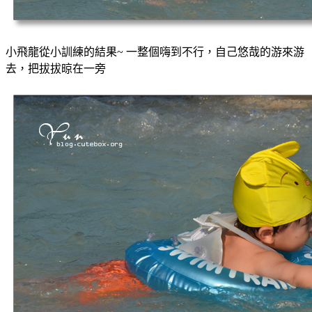
小飛龍從小訓練的結果~ 一整個嗨到不行，自己悠哉的游來游
去，把拔拔晾在一旁