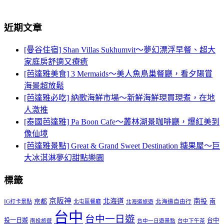
近期文章
[曼谷住宿] Shan Villas Sukhumvit～夢幻漂浮早餐、超大
家庭房舒適又療癒
[芭達雅美食] 3 Mermaids～美人魚鳥巢餐廳，看夕陽賞
海景超放鬆
[芭達雅必吃] 納歌海鮮市場～新鮮海鮮現買現煮，在地
人激推
[泰國芭達雅] Pa Boon Cafe～叢林湖景咖啡廳，爆紅美到
像仙境
[芭達雅景點] Great & Grand Sweet Destination 糖果屋～巨
大冰淇淋夢幻甜點樂園
標籤
京阪神
北海道
南投
京都
南
IG打卡景點
北屯區餐廳
北海道自由行
北海道旅遊
台中
台中一日遊
投一日遊
台中
南投旅遊
台中一日遊景點
台中下午茶