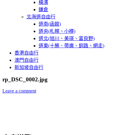
橫濱
鎌倉
北海道自由行
道南(函館)
道央(札幌、小樽)
道北(旭川、美瑛、富良野)
道東(十勝、帶廣、釧路、網走)
香港自由行
澳門自由行
新加坡自由行
rp_DSC_0002.jpg
Leave a comment