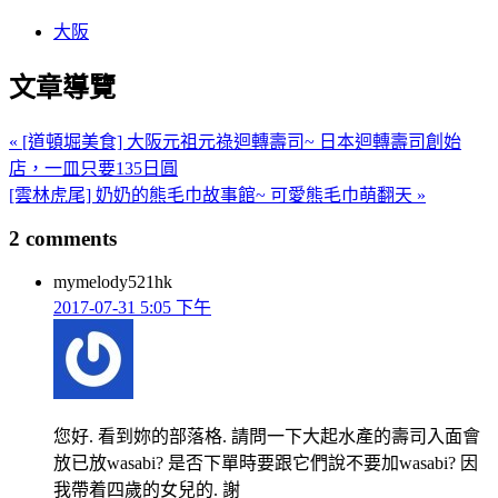
大阪
文章導覽
« [道頓堀美食] 大阪元祖元祿迴轉壽司~ 日本迴轉壽司創始
店，一皿只要135日圓
[雲林虎尾] 奶奶的熊毛巾故事館~ 可愛熊毛巾萌翻天 »
2 comments
mymelody521hk
2017-07-31 5:05 下午
您好. 看到妳的部落格. 請問一下大起水產的壽司入面會
放已放wasabi? 是否下單時要跟它們說不要加wasabi? 因
我帶着四歲的女兒的. 謝