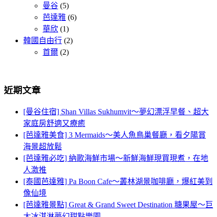
曼谷
(5)
芭達雅
(6)
華欣
(1)
韓國自由行
(2)
首爾
(2)
近期文章
[曼谷住宿] Shan Villas Sukhumvit～夢幻漂浮早餐、超大
家庭房舒適又療癒
[芭達雅美食] 3 Mermaids～美人魚鳥巢餐廳，看夕陽賞
海景超放鬆
[芭達雅必吃] 納歌海鮮市場～新鮮海鮮現買現煮，在地
人激推
[泰國芭達雅] Pa Boon Cafe～叢林湖景咖啡廳，爆紅美到
像仙境
[芭達雅景點] Great & Grand Sweet Destination 糖果屋～巨
大冰淇淋夢幻甜點樂園