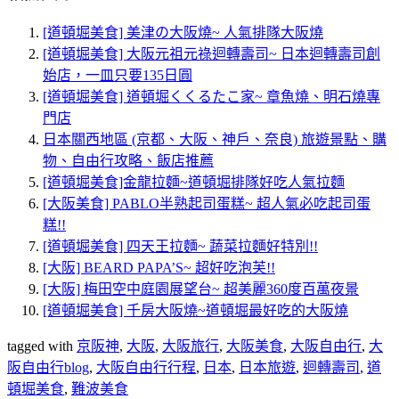
[道頓堀美食] 美津の大阪燒~ 人氣排隊大阪燒
[道頓堀美食] 大阪元祖元祿迴轉壽司~ 日本迴轉壽司創
始店，一皿只要135日圓
[道頓堀美食] 道頓堀くくるたこ家~ 章魚燒、明石燒專
門店
日本關西地區 (京都、大阪、神戶、奈良) 旅遊景點、購
物、自由行攻略、飯店推薦
[道頓堀美食]金龍拉麵~道頓堀排隊好吃人氣拉麵
[大阪美食] PABLO半熟起司蛋糕~ 超人氣必吃起司蛋
糕!!
[道頓堀美食] 四天王拉麵~ 蔬菜拉麵好特別!!
[大阪] BEARD PAPA’S~ 超好吃泡芙!!
[大阪] 梅田空中庭園展望台~ 超美麗360度百萬夜景
[道頓堀美食] 千房大阪燒~道頓堀最好吃的大阪燒
tagged with
京阪神
,
大阪
,
大阪旅行
,
大阪美食
,
大阪自由行
,
大
阪自由行blog
,
大阪自由行行程
,
日本
,
日本旅遊
,
迴轉壽司
,
道
頓堀美食
,
難波美食