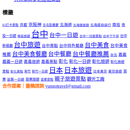
標籤
京阪神
北海道
南投
京都
南
IG打卡景點
北屯區餐廳
北海道自由行
北海道旅遊
台中
台中一日遊
投一日遊
台中
南投旅遊
台中一日遊景點
台中下午茶
台中旅遊
台中美食
台中美食
台中景點
台中特色餐廳
新餐廳
台中美食餐廳
台中餐廳
台中餐廳推薦
推薦
嘉義
台北
彰化
彰化一日遊
彰化旅遊
嘉義一日遊
嘉義旅遊
嘉義景點
彰化旅遊
日本
日本旅遊
景點
苗
新竹
新竹一日遊
日本東京
東京旅遊
彰化景點
親子旅遊景點
觀光工廠
栗
苗栗旅遊
苗栗一日遊
苗栗景點
合作提案｜邀稿諮詢
yungotravel@gmail.com