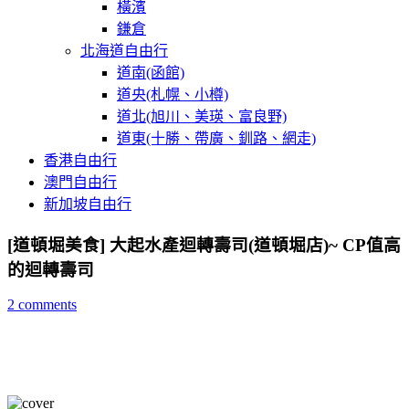
橫濱
鎌倉
北海道自由行
道南(函館)
道央(札幌、小樽)
道北(旭川、美瑛、富良野)
道東(十勝、帶廣、釧路、網走)
香港自由行
澳門自由行
新加坡自由行
[道頓堀美食] 大起水產迴轉壽司(道頓堀店)~ CP值高
的迴轉壽司
2 comments