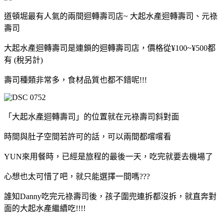
道頓堀最有人氣的兩間迴轉壽司店~ 大起水產迴轉壽司、元祿
壽司
大起水產迴轉壽司是連鎖的迴轉壽司店，價格從¥100~¥500都
有 (稅另計)
壽司種類非常多，食材品質也都不錯呢!!!
「大起水產迴轉壽司」的位置就在元祿壽司斜對面
時間與肚子空間若許可的話，可以兩間都嚐嚐看
YUN來用餐時，已經是旅程的最後一天，吃完就要去機場了
心想也太可惜了吧，就只能選擇一間嗎???
誰知Danny吃完元祿壽司後，孩子圍兜連拆都沒拆，就直奔對
面的大起水產繼續吃!!!!