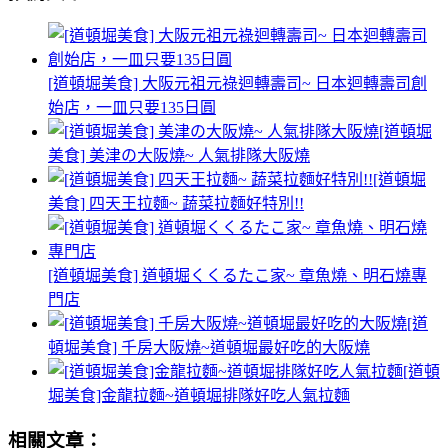
[道頓堀美食] 大阪元祖元祿迴轉壽司~ 日本迴轉壽司創
始店，一皿只要135日圓
[道頓堀
美食] 美津の大阪燒~ 人氣排隊大阪燒
[道頓堀
美食] 四天王拉麵~ 蔬菜拉麵好特別!!
[道頓堀美食] 道頓堀くくるたこ家~ 章魚燒、明石燒專
門店
[道
頓堀美食] 千房大阪燒~道頓堀最好吃的大阪燒
[道頓
堀美食]金龍拉麵~道頓堀排隊好吃人氣拉麵
相關文章：