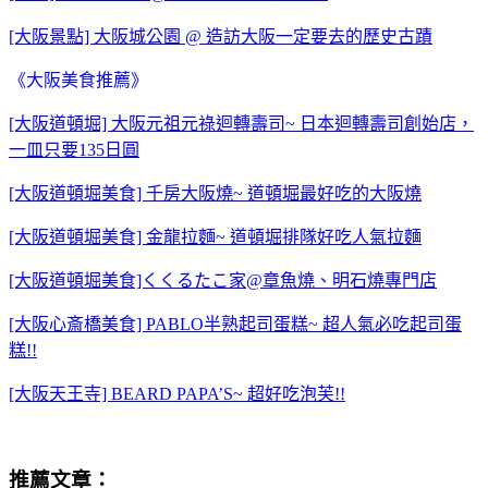
[大阪景點] 大阪城公園 @ 造訪大阪一定要去的歷史古蹟
《大阪美食推薦》
[大阪道頓堀] 大阪元祖元祿迴轉壽司~ 日本迴轉壽司創始店，
一皿只要135日圓
[大阪道頓堀美食] 千房大阪燒~ 道頓堀最好吃的大阪燒
[大阪道頓堀美食] 金龍拉麵~ 道頓堀排隊好吃人氣拉麵
[大阪道頓堀美食]くくるたこ家@章魚燒、明石燒專門店
[大阪心斎橋美食] PABLO半熟起司蛋糕~ 超人氣必吃起司蛋
糕!!
[大阪天王寺] BEARD PAPA’S~ 超好吃泡芙!!
推薦文章：