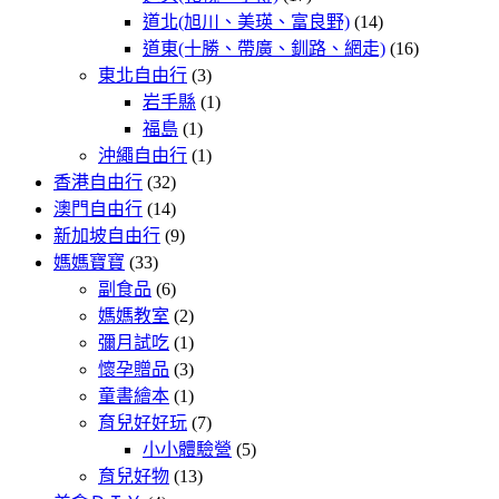
道北(旭川、美瑛、富良野)
(14)
道東(十勝、帶廣、釧路、網走)
(16)
東北自由行
(3)
岩手縣
(1)
福島
(1)
沖繩自由行
(1)
香港自由行
(32)
澳門自由行
(14)
新加坡自由行
(9)
媽媽寶寶
(33)
副食品
(6)
媽媽教室
(2)
彌月試吃
(1)
懷孕贈品
(3)
童書繪本
(1)
育兒好好玩
(7)
小小體驗營
(5)
育兒好物
(13)