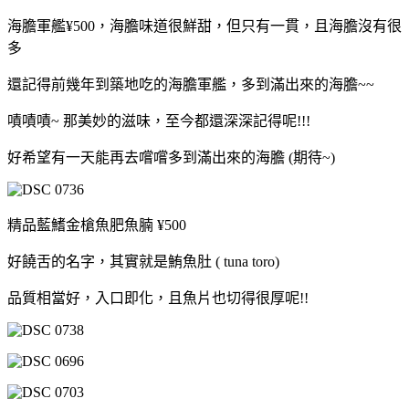
海膽軍艦¥500，海膽味道很鮮甜，但只有一貫，且海膽沒有很
多
還記得前幾年到築地吃的海膽軍艦，多到滿出來的海膽~~
嘖嘖嘖~ 那美妙的滋味，至今都還深深記得呢!!!
好希望有一天能再去嚐嚐多到滿出來的海膽 (期待~)
精品藍鰭金槍魚肥魚腩 ¥500
好饒舌的名字，其實就是鮪魚肚 ( tuna toro)
品質相當好，入口即化，且魚片也切得很厚呢!!