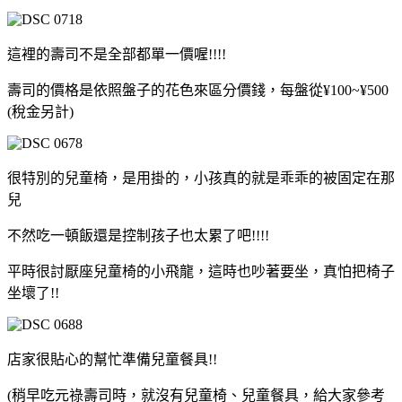
這裡的壽司不是全部都單一價喔!!!!
壽司的價格是依照盤子的花色來區分價錢，每盤從¥100~¥500
(稅金另計)
很特別的兒童椅，是用掛的，小孩真的就是乖乖的被固定在那
兒
不然吃一頓飯還是控制孩子也太累了吧!!!!
平時很討厭座兒童椅的小飛龍，這時也吵著要坐，真怕把椅子
坐壞了!!
店家很貼心的幫忙準備兒童餐具!!
(稍早吃元祿壽司時，就沒有兒童椅、兒童餐具，給大家參考