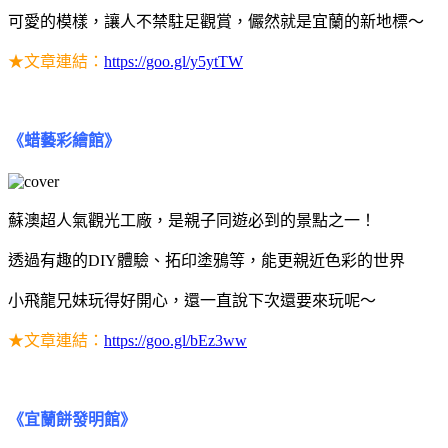
可愛的模樣，讓人不禁駐足觀賞，儼然就是宜蘭的新地標～
★文章連結：
https://goo.gl/y5ytTW
《蜡藝彩繪館》
蘇澳超人氣觀光工廠，是親子同遊必到的景點之一！
透過有趣的DIY體驗、拓印塗鴉等，能更親近色彩的世界
小飛龍兄妹玩得好開心，還一直說下次還要來玩呢～
★文章連結：
https://goo.gl/bEz3ww
《宜蘭餅發明館》