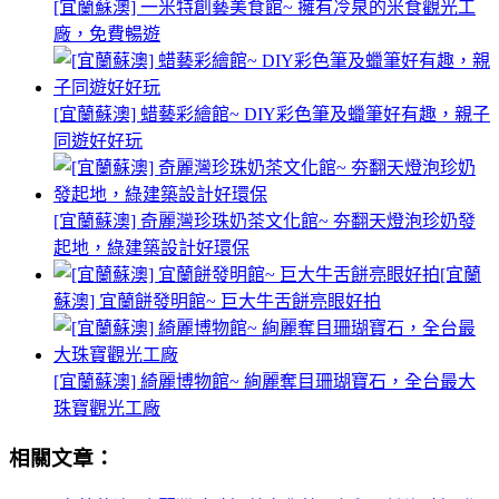
[宜蘭蘇澳] 一米特創藝美食館~ 擁有冷泉的米食觀光工
廠，免費暢遊
[宜蘭蘇澳] 蜡藝彩繪館~ DIY彩色筆及蠟筆好有趣，親子
同遊好好玩
[宜蘭蘇澳] 奇麗灣珍珠奶茶文化館~ 夯翻天燈泡珍奶發
起地，綠建築設計好環保
[宜蘭
蘇澳] 宜蘭餅發明館~ 巨大牛舌餅亮眼好拍
[宜蘭蘇澳] 綺麗博物館~ 絢麗奪目珊瑚寶石，全台最大
珠寶觀光工廠
相關文章：