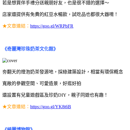
若是想買伴手禮分送親朋好友，也是很不錯的選擇～
店家還提供有免費的紅豆水暢飲，試吃品也都很大器唷！
★文章連結：
https://goo.gl/WRPbFR
《奇麗灣珍珠奶茶文化館》
夯翻天的燈泡奶茶發源地，採綠建築設計，相當有環保概念
寬敞的參觀空間、可愛造景，好逛好拍
還設置有兒童遊戲區及珍奶DIY，親子同遊也有趣！
★文章連結：
https://goo.gl/YK8t6B
《綺麗博物館》