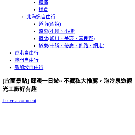
橫濱
鎌倉
北海道自由行
道南(函館)
道央(札幌、小樽)
道北(旭川、美瑛、富良野)
道東(十勝、帶廣、釧路、網走)
香港自由行
澳門自由行
新加坡自由行
[宜蘭景點] 蘇澳一日遊~ 不藏私大推薦，泡冷泉遊觀
光工廠好有趣
Leave a comment
宜蘭景點,蘇澳景點,蘇澳一日遊,蘇澳觀光工廠