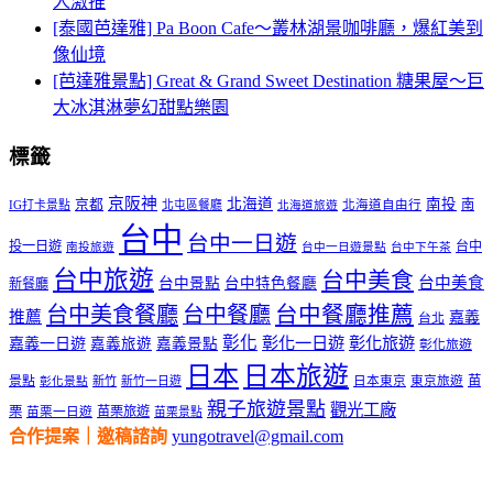
人激推
[泰國芭達雅] Pa Boon Cafe～叢林湖景咖啡廳，爆紅美到
像仙境
[芭達雅景點] Great & Grand Sweet Destination 糖果屋～巨
大冰淇淋夢幻甜點樂園
標籤
京阪神
北海道
南投
京都
南
IG打卡景點
北屯區餐廳
北海道自由行
北海道旅遊
台中
台中一日遊
投一日遊
台中
南投旅遊
台中一日遊景點
台中下午茶
台中旅遊
台中美食
台中美食
台中景點
台中特色餐廳
新餐廳
台中美食餐廳
台中餐廳
台中餐廳推薦
推薦
嘉義
台北
彰化
彰化一日遊
彰化旅遊
嘉義一日遊
嘉義旅遊
嘉義景點
彰化旅遊
日本
日本旅遊
景點
苗
新竹
新竹一日遊
日本東京
東京旅遊
彰化景點
親子旅遊景點
觀光工廠
栗
苗栗旅遊
苗栗一日遊
苗栗景點
合作提案｜邀稿諮詢
yungotravel@gmail.com