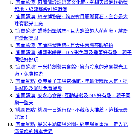
[宜蘭蘇澳] 奇麗灣珍珠奶茶文化館~ 夯翻天燈泡珍奶發
起地，綠建築設計好環保
[宜蘭蘇澳] 綺麗博物館~ 絢麗奪目珊瑚寶石，全台最大
珠寶觀光工廠
[宜蘭蘇澳] 蜡藝蜡筆城堡~ 巨大蠟筆超人萌萌噠，繽紛
可愛超亮眼
[宜蘭蘇澳] 宜蘭餅發明館~ 巨大牛舌餅亮眼好拍
[宜蘭蘇澳] 蜡藝彩繪館~ DIY彩色筆及蠟筆好有趣，親子
同遊好好玩
[宜蘭蘇澳] 一米特創藝美食館~ 擁有冷泉的米食觀光工
廠，免費暢遊
[宜蘭景點] 亞典菓子工場密碼館~ 年輪蛋糕超人氣，提
供試吃及咖啡免費暢飲
[宜蘭蘇澳] 安永心食館~互動遊戲及DIY好有趣，親子同
樂一整天
[桃園景點] 桃園一日遊行程~ 不藏私大推薦，這樣玩最
好玩！
[宜蘭景點] 幾米主題廣場公園~ 經典場景重現，走入充
滿童趣的繪本世界