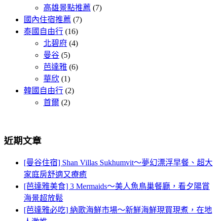
高雄景點推薦
(7)
國內住宿推薦
(7)
泰國自由行
(16)
北碧府
(4)
曼谷
(5)
芭達雅
(6)
華欣
(1)
韓國自由行
(2)
首爾
(2)
近期文章
[曼谷住宿] Shan Villas Sukhumvit～夢幻漂浮早餐、超大
家庭房舒適又療癒
[芭達雅美食] 3 Mermaids～美人魚鳥巢餐廳，看夕陽賞
海景超放鬆
[芭達雅必吃] 納歌海鮮市場～新鮮海鮮現買現煮，在地