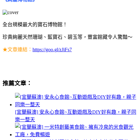
全台規模最大的寶石博物館！
珍貴絢麗天然珊瑚、藍寶石、碧玉等，豐富館藏令人驚豔～
★文章連結：
https://goo.gl/zJiFs7
蘇澳鎮旅遊景點,蘇澳私房景點,蘇澳漁港,蘇澳住宿推薦,蘇澳一
米特,宜蘭蘇澳一日遊
推薦文章：
[宜蘭蘇澳] 安永心食館~互動遊戲及DIY好有趣，親子同
樂一整天