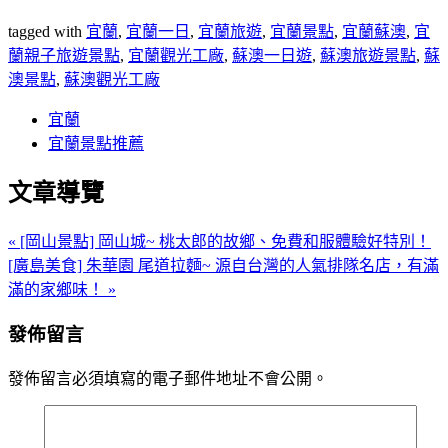
tagged with
宜蘭
,
宜蘭一日
,
宜蘭旅遊
,
宜蘭景點
,
宜蘭蘇澳
,
宜
蘭親子旅遊景點
,
宜蘭觀光工廠
,
蘇澳一日遊
,
蘇澳旅遊景點
,
蘇
澳景點
,
蘇澳觀光工廠
宜蘭
宜蘭景點推薦
文章導覽
« [岡山景點] 岡山城~ 桃太郎的故鄉、免費和服體驗好特別！
[廣島美食] 朱華園 尾道拉麵~ 源自台灣的人氣排隊名店，有滿
滿的家鄉味！ »
發佈留言
發佈留言必須填寫的電子郵件地址不會公開。