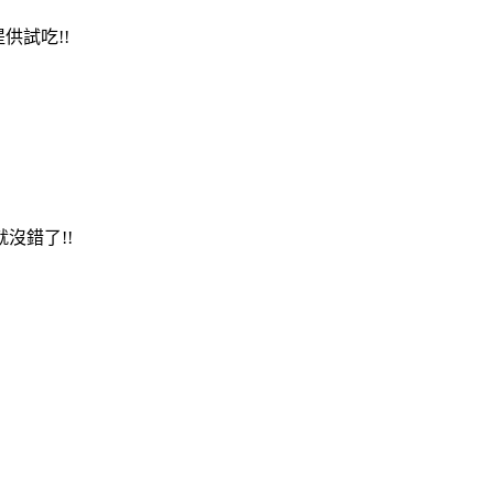
供試吃!!
沒錯了!!