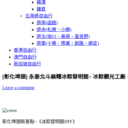
橫濱
鎌倉
北海道自由行
道南(函館)
道央(札幌、小樽)
道北(旭川、美瑛、富良野)
道東(十勝、帶廣、釧路、網走)
香港自由行
澳門自由行
新加坡自由行
[彰化埤頭] 永泰北斗麻糬冰粽發明館~ 冰粽觀光工
Leave a comment
彰化埤頭新景點~《冰粽發明館DIY》