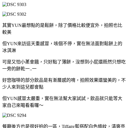
其實YUN最想點的是鬆餅，除了價格比較便宜外，拍照也比
較美
但YUN來訪這天重感冒，咳個不停，實在無法面對鬆餅上的
冰淇淋
可是又怕小葇會餓，只好點了薄餅，沒想到小屁還既然只想吃
一旁的餅乾一..一
好悠咖啡的部分飲品是有漸層感的唷，拍照效果還蠻美的，不
少人來到這兒都會點
但YUN感冒太嚴重，實在無法幫大家試試，飲品就只能等大
家自己來喝看看囉～
餐廳後方也是很好拍的一區，Tiffany藍搭配白色條紋，清爽亮