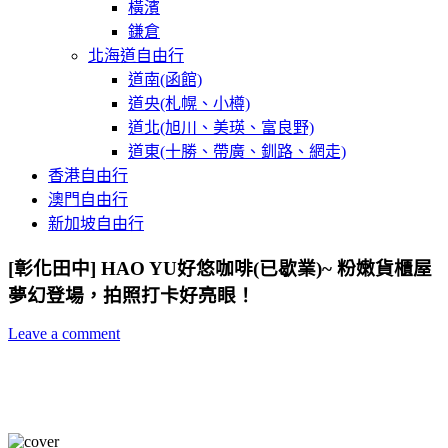
橫濱
鎌倉
北海道自由行
道南(函館)
道央(札幌、小樽)
道北(旭川、美瑛、富良野)
道東(十勝、帶廣、釧路、網走)
香港自由行
澳門自由行
新加坡自由行
[彰化田中] HAO YU好悠咖啡(已歇業)~ 粉嫩貨櫃屋
夢幻登場，拍照打卡好亮眼！
Leave a comment