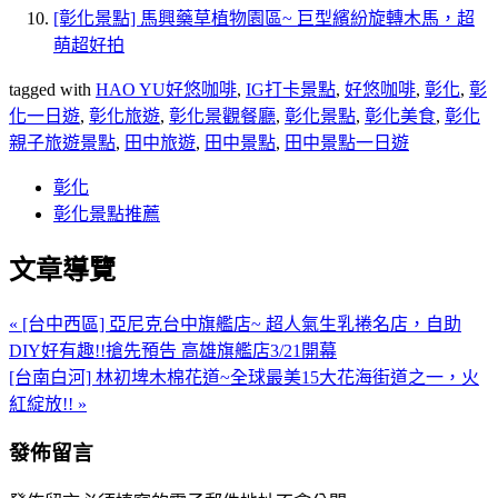
[彰化景點] 馬興藥草植物園區~ 巨型繽紛旋轉木馬，超
萌超好拍
tagged with
HAO YU好悠咖啡
,
IG打卡景點
,
好悠咖啡
,
彰化
,
彰
化一日遊
,
彰化旅遊
,
彰化景觀餐廳
,
彰化景點
,
彰化美食
,
彰化
親子旅遊景點
,
田中旅遊
,
田中景點
,
田中景點一日遊
彰化
彰化景點推薦
文章導覽
« [台中西區] 亞尼克台中旗艦店~ 超人氣生乳捲名店，自助
DIY好有趣!!搶先預告 高雄旗艦店3/21開幕
[台南白河] 林初埤木棉花道~全球最美15大花海街道之一，火
紅綻放!! »
發佈留言