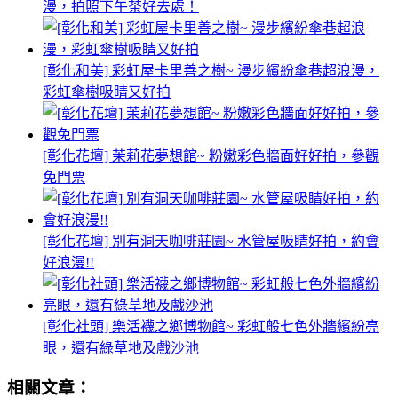
漫，拍照下午茶好去處！
[彰化和美] 彩虹屋卡里善之樹~ 漫步繽紛傘巷超浪漫，
彩虹傘樹吸睛又好拍
[彰化花壇] 茉莉花夢想館~ 粉嫩彩色牆面好好拍，參觀
免門票
[彰化花壇] 別有洞天咖啡莊園~ 水管屋吸睛好拍，約會
好浪漫!!
[彰化社頭] 樂活襪之鄉博物館~ 彩虹般七色外牆繽紛亮
眼，還有綠草地及戲沙池
相關文章：