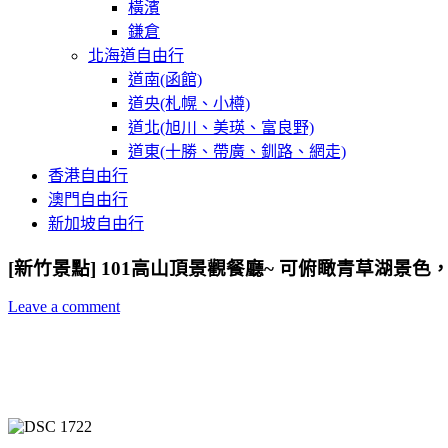
橫濱
鎌倉
北海道自由行
道南(函館)
道央(札幌、小樽)
道北(旭川、美瑛、富良野)
道東(十勝、帶廣、釧路、網走)
香港自由行
澳門自由行
新加坡自由行
[新竹景點] 101高山頂景觀餐廳~ 可俯瞰青草湖景
Leave a comment
新竹景點,新竹景觀餐廳,新竹夜景餐廳