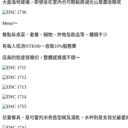
大面落地玻璃，即使坐在室內也可輕鬆將湖光山景盡收眼底
Menu～
餐點有桌菜、套餐、鍋物、炸物及飲品等，種類不少
有每人低消NT$100，收取10%服務費
店員的態度很親切，整體感覺還不錯～
兒童餐具，是可愛的米奇造型碗及湯匙，水杯則是女孩兒最愛的Let 