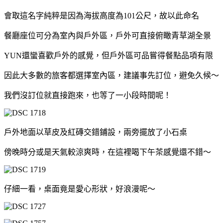
會取這名字純粹是因為海拔高度為101公尺，故以此命名
餐廳座位可分為室內與戶外區，戶外可直接俯瞰青草湖全景
YUN還蠻喜歡戶外的感覺，但戶外區可品嘗得餐點品項有限
因此大多數的旅客都選擇室內區，建議事先訂位，避免久候～
我們沒訂位就直接跑來，也等了一小段時間呢！
戶外地面以草皮及紅磚交錯鋪設，兩旁擺放了小石桌
傍晚時分或是天氣較涼爽時，在這裡喝下午茶感覺還不錯～
仔細一看，桌面竟是愛心形狀，好浪漫呢～