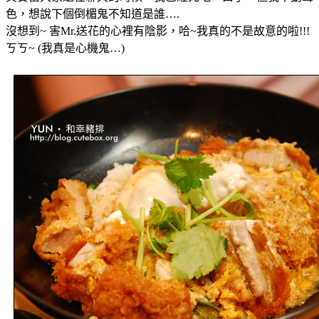
色，想說下個倒楣鬼不知道是誰….
沒想到~ 害Mr.送花的心裡有陰影，哈~我真的不是故意的啦!!!
ㄎㄎ~ (我真是心機鬼…
)