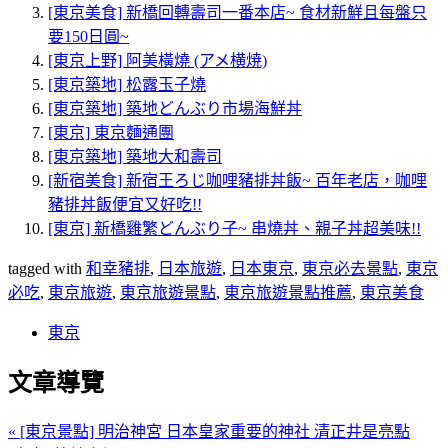
[東京美食] 新橋回轉壽司一番本店~ 食材新鮮且每盤只
要150日圓~
[東京上野] 阿美橫燒 (アメ横焼)
[東京築地] 松露玉子燒
[東京築地] 築地どんぶり市場海鮮丼
[東京] 東京麵通團
[東京築地] 築地大和壽司
[新宿美食] 新宿王ろじ咖哩豬排丼飯~ 百年老店，咖哩
豬排丼飯便宜又好吃!!
[東京] 新橋雞繁どんぶり子~ 串燒丼、親子丼超美味!!
tagged with
和幸豬排
,
日本旅遊
,
日本東京
,
東京必去景點
,
東京
必吃
,
東京旅遊
,
東京旅遊景點
,
東京旅遊景點推薦
,
東京美食
東京
文章導覽
« [東京景點] 明治神宮 日本皇家重要的神社 清正井是亮點