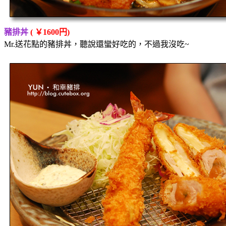
豬排丼
( ￥1600円)
Mr.送花點的豬排丼，聽說還蠻好吃的，不過我沒吃~