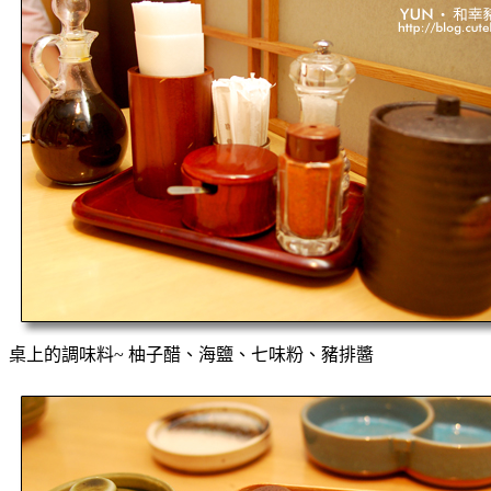
桌上的調味料~ 柚子醋、海鹽、七味粉、豬排醬