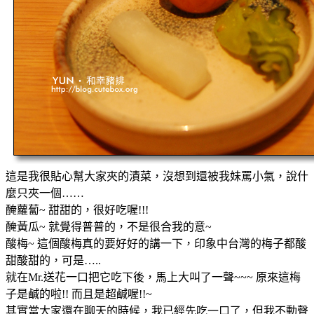
這是我很貼心幫大家夾的漬菜，沒想到還被我妹罵小氣，說什
麼只夾一個……
醃蘿蔔~ 甜甜的，很好吃喔!!!
醃黃瓜~ 就覺得普普的，不是很合我的意~
酸梅~ 這個酸梅真的要好好的講一下，印象中台灣的梅子都酸
甜酸甜的，可是…..
就在Mr.送花一口把它吃下後，馬上大叫了一聲~~~ 原來這梅
子是鹹的啦!! 而且是超鹹喔!!~
其實當大家還在聊天的時候，我已經先吃一口了，但我不動聲