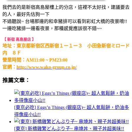
我們去的是新宿高島屋樓上的分店，這裡不太好找，建議要去
的人，最好先估狗一下
不過聽說~ 台場那邊的和幸豬排可以看到彩虹大橋的夜景唷!!
一邊吃豬排一邊看夜景，那種感覺應該很不錯~~
【 新宿 高島屋店 】
地址：
東京都新宿区西新宿１ー１ー３ 小田急新宿ミロード
内 ８Ｆ
營業時間：AM11:00 ~ PM23:00
官網：
http://www.wako-group.co.jp/
推薦文章：
[東京必吃] Eggs’n Things (銀座店)~ 超人氣鬆餅，奶油多
得像座小山!!
[東京] 新橋雞繁どんぶり子~ 串燒丼、親子丼超美味!!