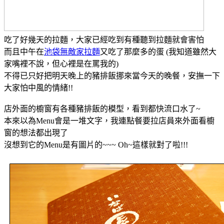
吃了好幾天的拉麵，大家已經吃到有種聽到拉麵就會害怕
而且中午在
池袋無敵家拉麵
又吃了那麼多的蛋 (我知道雖然大
家嘴裡不說，但心裡是在罵我的)
不得已只好把明天晚上的豬排飯挪來當今天的晚餐，安撫一下
大家怕中風的情緒!!
店外面的櫥窗有各種豬排飯的模型，看到都快流口水了~
本來以為Menu會是一堆文字，我連點餐要拉店員來外面看櫥
窗的想法都出現了
沒想到它的Menu是有圖片的~~~ Oh~這樣就對了啦!!!