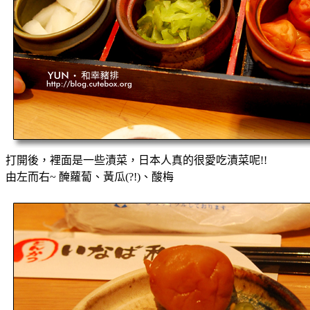
打開後，裡面是一些漬菜，日本人真的很愛吃漬菜呢!!
由左而右~ 醃蘿蔔、黃瓜(?!)、酸梅