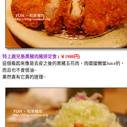
特上鹿兒島黑豬肉豬排定食
( ￥1980円)
這個看起來像是去皮之後的黑豬五花肉，肉還蠻嫩蠻Juice的，
而且也不會很油~
果然貴有它貴的道理~