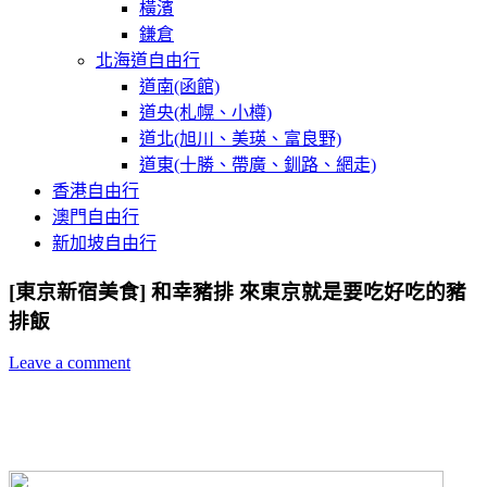
橫濱
鎌倉
北海道自由行
道南(函館)
道央(札幌、小樽)
道北(旭川、美瑛、富良野)
道東(十勝、帶廣、釧路、網走)
香港自由行
澳門自由行
新加坡自由行
[東京新宿美食] 和幸豬排 來東京就是要吃好吃的豬
排飯
Leave a comment