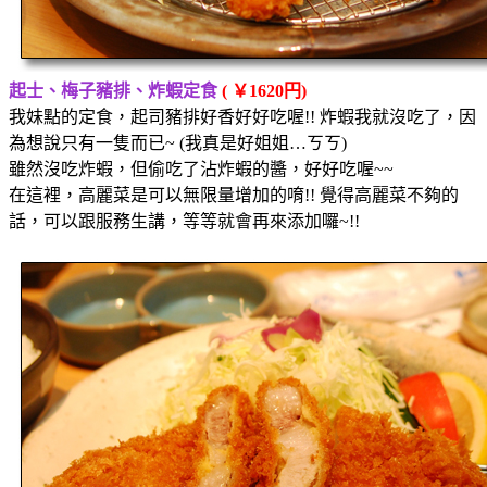
起士、梅子豬排、炸蝦定食
( ￥1620円)
我妹點的定食，起司豬排好香好好吃喔!! 炸蝦我就沒吃了，因
為想說只有一隻而已~ (我真是好姐姐…ㄎㄎ)
雖然沒吃炸蝦，但偷吃了沾炸蝦的醬，好好吃喔~~
在這裡，高麗菜是可以無限量增加的唷!! 覺得高麗菜不夠的
話，可以跟服務生講，等等就會再來添加囉~!!