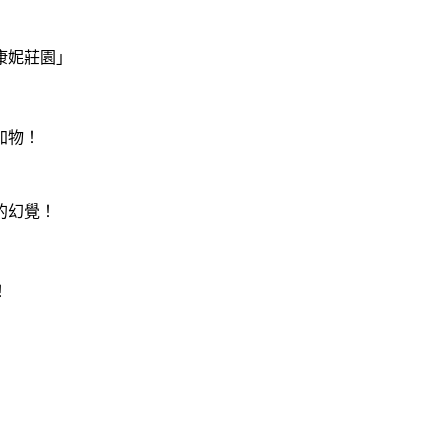
康妮莊園」
加物！
的幻覺！
！