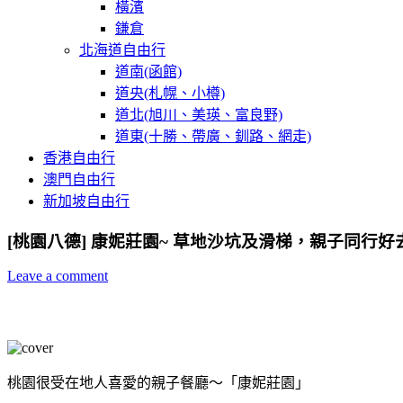
橫濱
鎌倉
北海道自由行
道南(函館)
道央(札幌、小樽)
道北(旭川、美瑛、富良野)
道東(十勝、帶廣、釧路、網走)
香港自由行
澳門自由行
新加坡自由行
[桃園八德] 康妮莊園~ 草地沙坑及滑梯，親子同行好
Leave a comment
桃園很受在地人喜愛的親子餐廳～「康妮莊園」