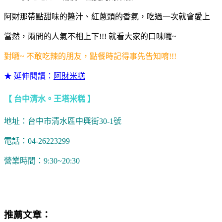
阿財那帶點甜味的醬汁、紅蔥頭的香氣，吃過一次就會愛上
當然，兩間的人氣不相上下!!! 就看大家的口味囉~
對囉~ 不敢吃辣的朋友，點餐時記得事先告知唷!!!
★ 延伸閱讀：
阿財米糕
【 台中清水。王塔米糕 】
地址：台中市清水區中興街30-1號
電話：04-26223299
營業時間：9:30~20:30
王塔米糕地址,王塔米糕營業時間,王塔米糕阿財米糕,王塔米糕
菜單,清水米糕始祖,清水米糕食尚玩家,清水米糕推薦
推薦文章：