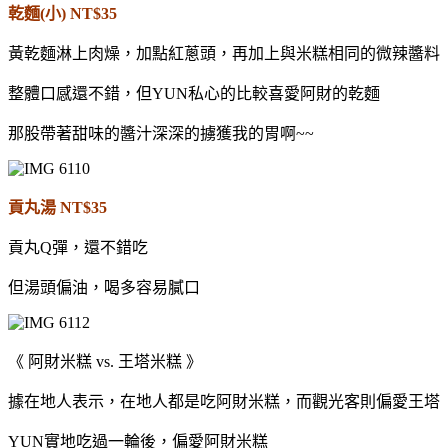
乾麵(小) NT$35
黃乾麵淋上肉燥，加點紅蔥頭，再加上與米糕相同的微辣醬料
整體口感還不錯，但YUN私心的比較喜愛阿財的乾麵
那股帶著甜味的醬汁深深的擄獲我的胃啊~~
貢丸湯 NT$35
貢丸Q彈，還不錯吃
但湯頭偏油，喝多容易膩口
《 阿財米糕 vs. 王塔米糕 》
據在地人表示，在地人都是吃阿財米糕，而觀光客則偏愛王塔
YUN實地吃過一輪後，偏愛阿財米糕