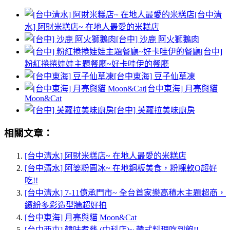
[台中清
水] 阿財米糕店~ 在地人最愛的米糕店
[台中] 沙鹿 阿火獅鵝肉
[台中]
粉紅捲捲娃娃主題餐廳~好卡哇伊的餐廳
[台中東海] 豆子仙草凍
[台中東海] 月亮與貓
Moon&Cat
[台中] 芙蘿拉美味廚房
相關文章：
[台中清水] 阿財米糕店~ 在地人最愛的米糕店
[台中清水] 阿婆粉圓冰~ 在地銅板美食，粉粿軟Q超好
吃!!
[台中清水] 7-11億承門市~ 全台首家樂高積木主題超商，
繽紛多彩造型牆超好拍
[台中東海] 月亮與貓 Moon&Cat
[台中西屯] 韓味煮藝 (中科店)~ 韓式料理吃到飽!!