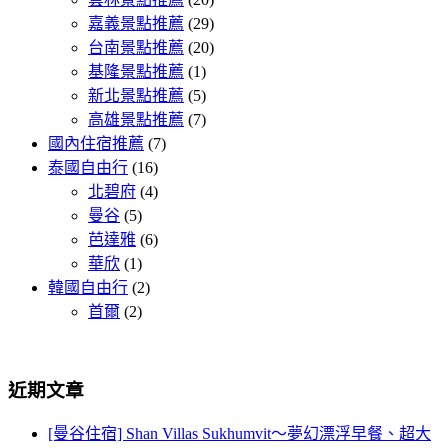
嘉義景點推薦
(29)
台南景點推薦
(20)
基隆景點推薦
(1)
新北景點推薦
(5)
高雄景點推薦
(7)
國內住宿推薦
(7)
泰國自由行
(16)
北碧府
(4)
曼谷
(5)
芭達雅
(6)
華欣
(1)
韓國自由行
(2)
首爾
(2)
近期文章
[曼谷住宿] Shan Villas Sukhumvit～夢幻漂浮早餐、超大