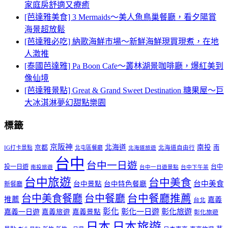
家庭房舒適又療癒
[芭達雅美食] 3 Mermaids～美人魚鳥巢餐廳，看夕陽賞
海景超放鬆
[芭達雅必吃] 納歌海鮮市場～新鮮海鮮現買現煮，在地
人激推
[泰國芭達雅] Pa Boon Cafe～叢林湖景咖啡廳，爆紅美到
像仙境
[芭達雅景點] Great & Grand Sweet Destination 糖果屋～巨
大冰淇淋夢幻甜點樂園
標籤
京阪神
北海道
南投
京都
南
IG打卡景點
北屯區餐廳
北海道自由行
北海道旅遊
台中
台中一日遊
投一日遊
台中
南投旅遊
台中一日遊景點
台中下午茶
台中旅遊
台中美食
台中美食
台中景點
台中特色餐廳
新餐廳
台中美食餐廳
台中餐廳
台中餐廳推薦
推薦
嘉義
台北
彰化
彰化一日遊
彰化旅遊
嘉義一日遊
嘉義旅遊
嘉義景點
彰化旅遊
日本
日本旅遊