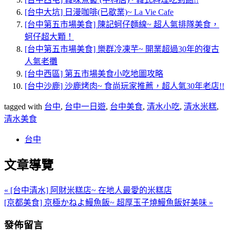
[台中大坑] 日漫咖啡(已歇業)~ La Vie Cafe
[台中第五市場美食] 陳記蚵仔麵線~ 超人氣排隊美食，
蚵仔超大顆！
[台中第五市場美食] 樂群冷凍芋~ 開業超過30年的復古
人氣老攤
[台中西區] 第五市場美食小吃地圖攻略
[台中沙鹿] 沙鹿烤肉~ 食尚玩家推薦，超人氣30年老店!!
tagged with
台中
,
台中一日遊
,
台中美食
,
清水小吃
,
清水米糕
,
清水美食
台中
文章導覽
« [台中清水] 阿財米糕店~ 在地人最愛的米糕店
[京都美食] 京極かねよ鰻魚飯~ 超厚玉子燒鰻魚飯好美味 »
發佈留言