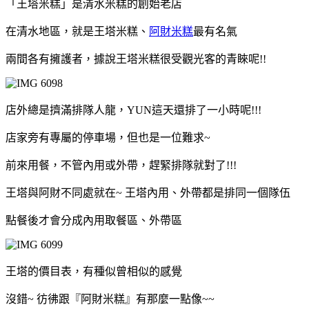
「王塔米糕」是清水米糕的創始老店
在清水地區，就是王塔米糕、
阿財米糕
最有名氣
兩間各有擁護者，據說王塔米糕很受觀光客的青睞呢!!
店外總是擠滿排隊人龍，YUN這天還排了一小時呢!!!
店家旁有專屬的停車場，但也是一位難求~
前來用餐，不管內用或外帶，趕緊排隊就對了!!!
王塔與阿財不同處就在~ 王塔內用、外帶都是排同一個隊伍
點餐後才會分成內用取餐區、外帶區
王塔的價目表，有種似曾相似的感覺
沒錯~ 彷彿跟『阿財米糕』有那麼一點像~~